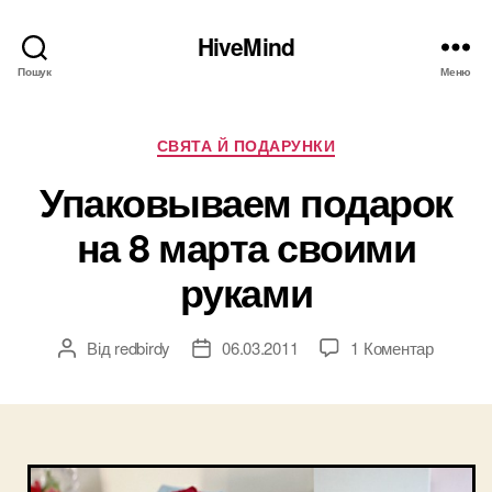
HiveMind
Пошук
Меню
Категорії
СВЯТА Й ПОДАРУНКИ
Упаковываем подарок
на 8 марта своими
руками
до
Від
redbirdy
06.03.2011
1 Коментар
Автор
Дата
Упаков
запису
запису
подаро
на
8
марта
своими