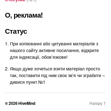
О, реклама!
Статус
При копіюванні або цитуванні матеріалів з
нашого сайту активне посилання, відкрите
для індексації, обов’язкове!
Якщо дуже хочеться взяти матеріал просто
так, поставити під ним своє ім’я чи зграбити –
дивися пункт №1
© 2026
HiveMind
Нагору
↑