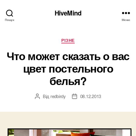
HiveMind
Пошук
Меню
Категорії
РІЗНЕ
Что может сказать о вас
цвет постельного
белья?
Від
redbirdy
08.12.2013
Автор
Дата
запису
запису