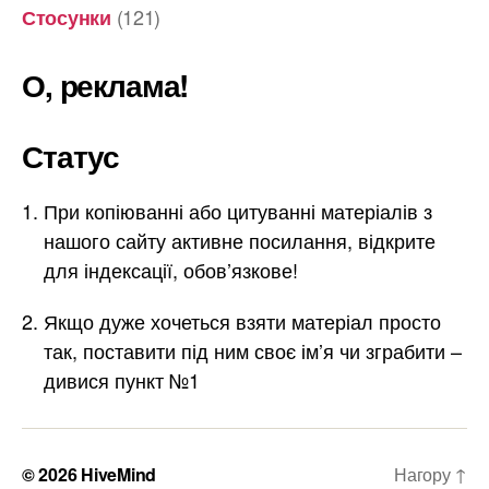
(121)
Стосунки
О, реклама!
Статус
При копіюванні або цитуванні матеріалів з
нашого сайту активне посилання, відкрите
для індексації, обов’язкове!
Якщо дуже хочеться взяти матеріал просто
так, поставити під ним своє ім’я чи зграбити –
дивися пункт №1
© 2026
HiveMind
Нагору
↑