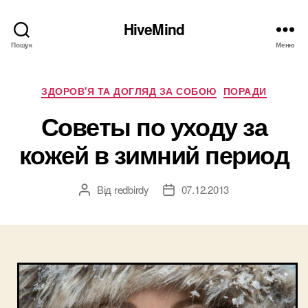
HiveMind
Пошук
Меню
Категорії
ЗДОРОВ'Я ТА ДОГЛЯД ЗА СОБОЮ
ПОРАДИ
Советы по уходу за
кожей в зимний период
Від
redbirdy
07.12.2013
Автор
Дата
запису
запису