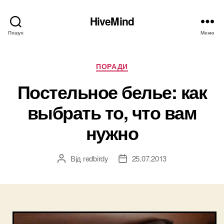
HiveMind
Пошук
Меню
Категорії
ПОРАДИ
Постельное белье: как
выбрать то, что вам
нужно
Від
redbirdy
25.07.2013
Автор
Дата
запису
запису