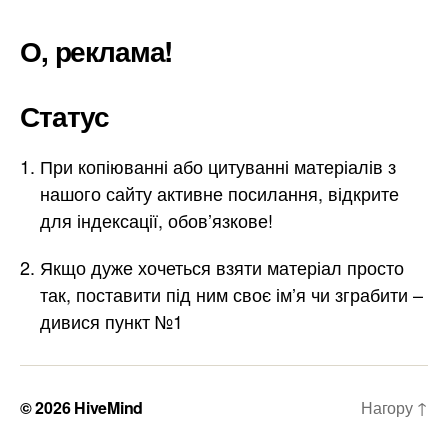
О, реклама!
Статус
При копіюванні або цитуванні матеріалів з
нашого сайту активне посилання, відкрите
для індексації, обов’язкове!
Якщо дуже хочеться взяти матеріал просто
так, поставити під ним своє ім’я чи зграбити –
дивися пункт №1
© 2026
HiveMind
Нагору
↑