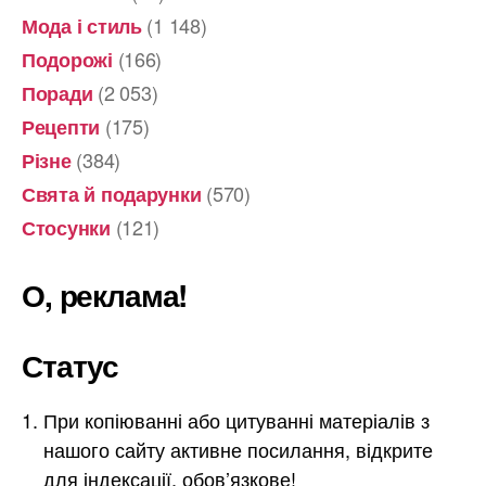
(1 148)
Мода і стиль
(166)
Подорожі
(2 053)
Поради
(175)
Рецепти
(384)
Різне
(570)
Свята й подарунки
(121)
Стосунки
О, реклама!
Статус
При копіюванні або цитуванні матеріалів з
нашого сайту активне посилання, відкрите
для індексації, обов’язкове!