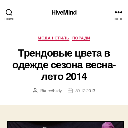
HiveMind
Пошук
Меню
Категорії
МОДА І СТИЛЬ
ПОРАДИ
Трендовые цвета в
одежде сезона весна-
лето 2014
Від
redbirdy
30.12.2013
Автор
Дата
запису
запису