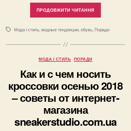
“Модная
ПРОДОВЖИТИ ЧИТАННЯ
осенняя
обувь
2018
Мода і стиль
,
модные тенденции
,
обувь
,
Поради
Позначки
–
что
купить
Категорії
МОДА І СТИЛЬ
ПОРАДИ
и
как
Как и с чем носить
носить?”
кроссовки осенью 2018
– советы от интернет-
магазина
sneakerstudio.com.ua