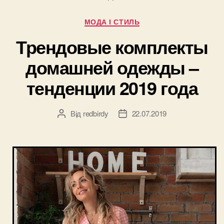
модные
Категорії
МОДА І СТИЛЬ
тенденции”
Трендовые комплекты
домашней одежды –
тенденции 2019 года
Від
redbirdy
22.07.2019
Автор
Дата
запису
запису