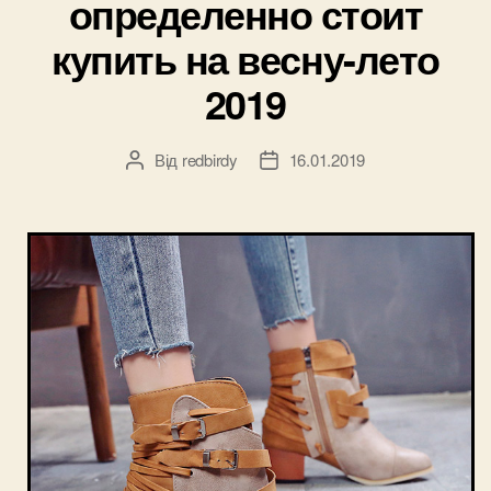
определенно стоит
купить на весну-лето
2019
Від
redbirdy
16.01.2019
Автор
Дата
запису
запису