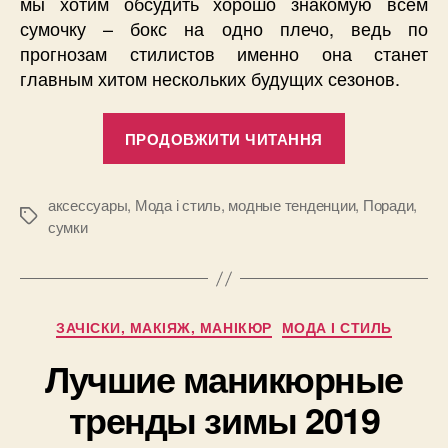
мы хотим обсудить хорошо знакомую всем
сумочку – бокс на одно плечо, ведь по
прогнозам стилистов именно она станет
главным хитом нескольких будущих сезонов.
“Сумочка-
ПРОДОВЖИТИ ЧИТАННЯ
бокс
–
то,
аксессуары
,
Мода і стиль
,
модные тенденции
,
Поради
,
Позначки
сумки
что
обязано
появиться
в
Категорії
ЗАЧІСКИ, МАКІЯЖ, МАНІКЮР
МОДА І СТИЛЬ
гардеробе
Лучшие маникюрные
каждой
модницы!”
тренды зимы 2019