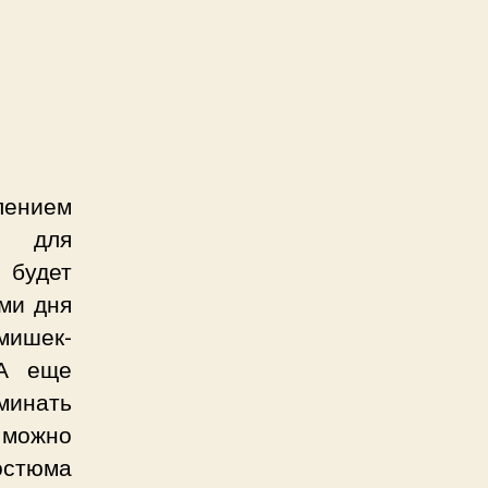
лением
м для
 будет
ми дня
мишек-
 А еще
минать
 можно
стюма