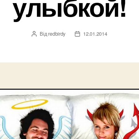
улыбкой!
Від
redbirdy
12.01.2014
Автор
Дата
запису
запису