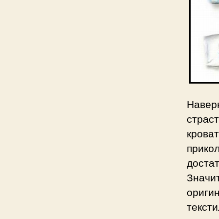
Навер
страс
крова
прикол
доста
Знач
ориги
текст