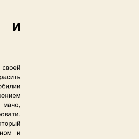
 и
 своей
красить
билии
ением
 мачо,
овати.
оторый
сном и