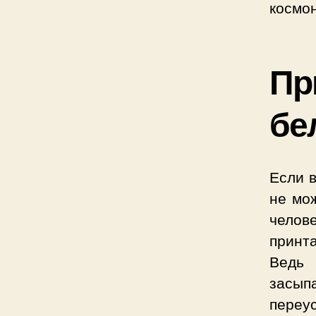
космон
Пр
бе
Если в
не мож
челов
принт
Ведь 
засы
переу