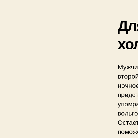
Д
хо
Мужчи
второй
ночн
пред
упомр
вольг
Остае
помож