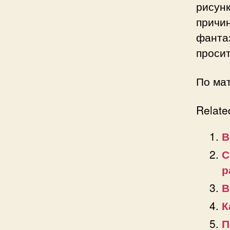
рисун
причи
фанта
просит
По ма
Relate
В
С
р
В
К
П