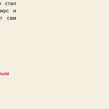
е стал
вкус и
ет сам
ьным