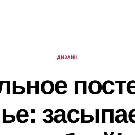
Категорії
ДИЗАЙН
льное пост
ье: засыпа