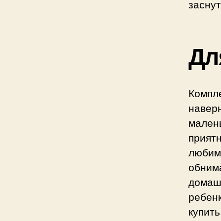
заснут
Дл
Компл
наве
мален
прият
любим
обним
домаш
ребен
купи