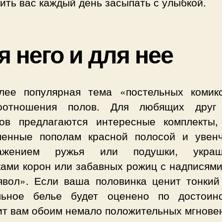
ить вас каждый день засыпать с улыбкой.
я него и для нее
лее популярная тема «постельных комик
оотношения полов. Для любящих друг
гов предлагаются интересные комплекты,
ленные пополам красной полосой и увен
ражением ружья или подушки, украш
ками корон или забавных рожиц с надписями
явол». Если ваша половинка ценит тонкий
льное белье будет оценено по достоин
ит вам обоим немало положительных мгнове