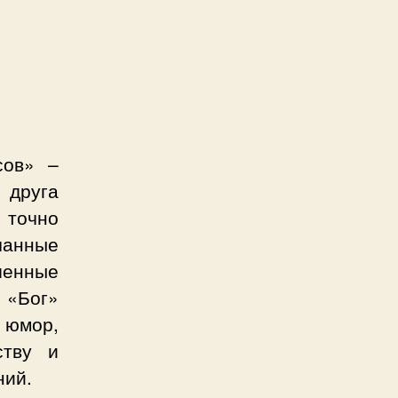
сов» –
 друга
 точно
чанные
енные
 «Бог»
 юмор,
ству и
ний.