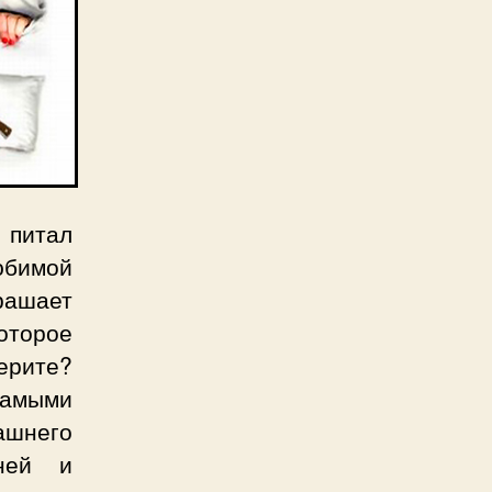
 питал
юбимой
рашает
которое
ерите?
амыми
ашнего
дней и