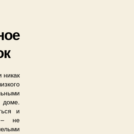
ное
ок
и никак
лизкого
льными
 доме.
ться и
 – не
мелыми