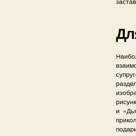
застав
Дл
Наибо
взаим
супру
разде
изоб
рисун
и «Дь
прико
подар