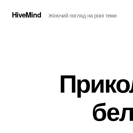
HiveMind
Жіночий погляд на різні теми
Прико
бел