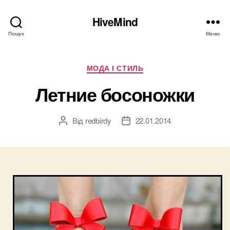
HiveMind
Пошук
Меню
Категорії
МОДА І СТИЛЬ
Летние босоножки
Від
redbirdy
22.01.2014
Автор
Дата
запису
запису