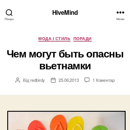
HiveMind
Пошук
Меню
Категорії
МОДА І СТИЛЬ
ПОРАДИ
Чем могут быть опасны
вьетнамки
до
Від
redbirdy
25.06.2013
1 Коментар
Автор
Дата
Чем
запису
запису
могут
быть
опасны
вьетна