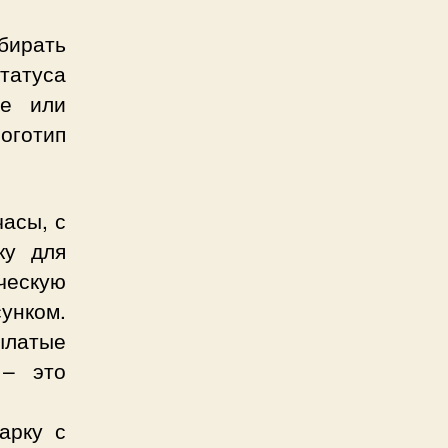
бирать
татуса
те или
оготип
асы, с
ку для
ескую
унком.
латые
 – это
арку с