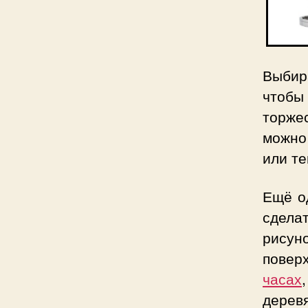
Выбир
чтоб
торже
можно
или те
Ещё о
сдела
рисун
повер
часах
деревя