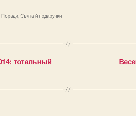
,
Поради
,
Свята й подарунки
и
014: тотальный
Весе