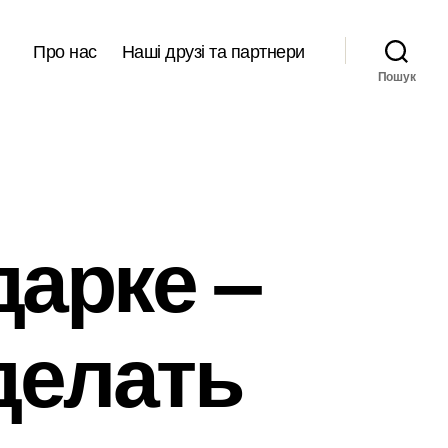
Про нас
Наші друзі та партнери
Пошук
дарке –
делать