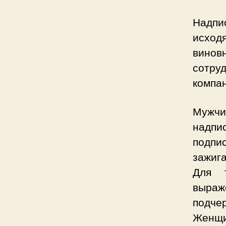
Надпи
исход
винов
сотру
компа
Мужчи
надпи
подп
зажиг
Для 
выраж
подчер
Женщи