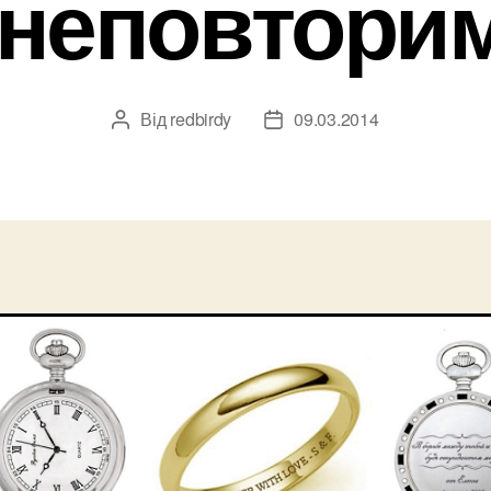
 неповтор
Від
redbirdy
09.03.2014
Автор
Дата
запису
запису