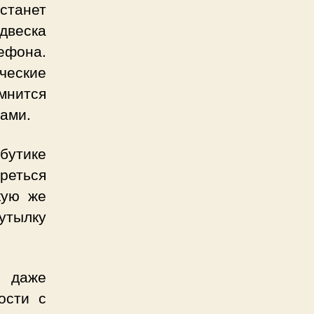
станет
двеска
ефона.
ческие
мнится
гами.
ибутике
реться
кую же
бутылку
ь даже
ости с