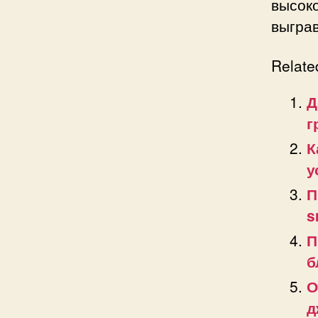
высок
выгра
Relate
Д
г
К
у
П
s
П
б
О
д