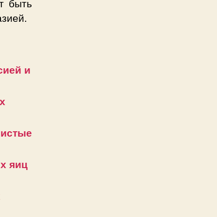
т быть
азией.
сией и
х
ристые
х яиц
х