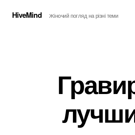
HiveMind
Жіночий погляд на різні теми
Гравир
лучши