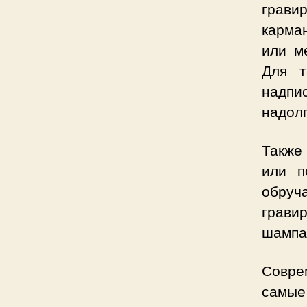
грави
карма
или м
Для т
надпи
надолг
Также 
или п
обруч
гравир
шампа
Совре
самые