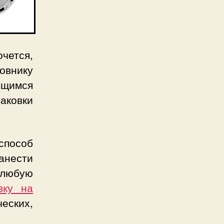
чется,
внику
ющимся
аковки
способ
анести
 любую
вку на
ческих,