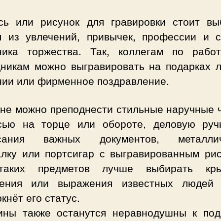
сь или рисунок для гравировки стоит вы
я из увлечений, привычек, профессии и с
ника торжества. Так, коллегам по рабо
дникам можно выгравировать на подарках л
нии или фирменное поздравление.
не можно преподнести стильные наручные ч
сью на торце или обороте, деловую руч
исания важных документов, металлич
алку или портсигар с выгравированным рис
таких предметов лучше выбирать кры
ения или выражения известных людей
кнёт его статус.
ны также останутся неравнодушны к под