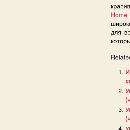
краси
Home
широк
для в
котор
Relate
И
с
У
(
У
(
У