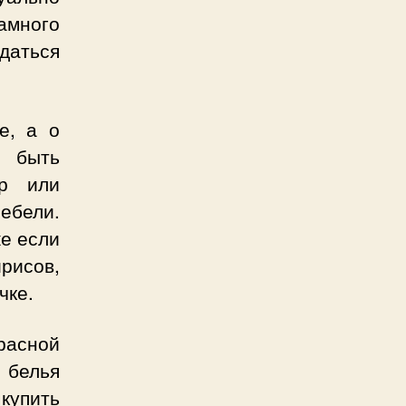
амного
даться
е, а о
т быть
ор или
ебели.
же если
рисов,
чке.
расной
 белья
купить