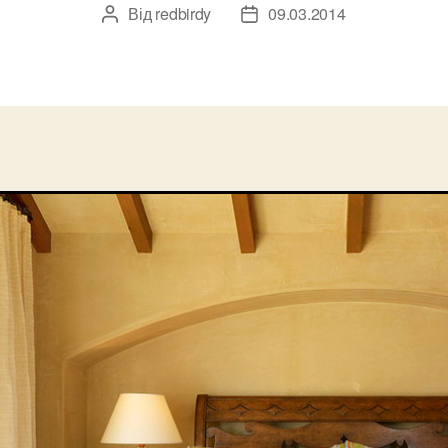
Від
redbirdy
09.03.2014
Автор
Дата
запису
запису