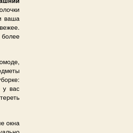
ашний
олочки
и ваша
вежее.
 более
омоде,
дметы
борке:
 у вас
тереть
е окна
уально