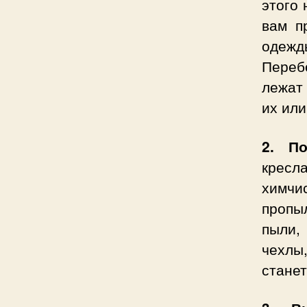
этого 
вам п
одежд
Переб
лежат 
их или
2. По
кресл
химчис
пропы
пыли,
чехлы
станет