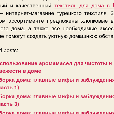
вый и качественный
текстиль для дома в E
– интернет-магазине турецкого текстиля. З
ом ассортименте предложены хлопковые 
сего дома, а также все необходимые аксес
ые помогут создать уютную домашнюю обста
d posts:
спользование аромамасел для чистоты и
вежести в доме
борка дома: главные мифы и заблуждени
часть 1)
борка дома: главные мифы и заблуждени
часть 3)
борка дома: главные мифы и заблуждени