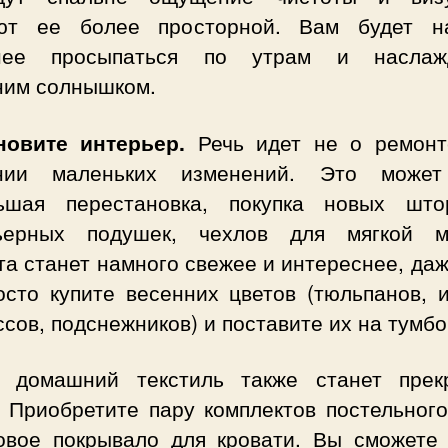
ют ее более просторной. Вам будет н
нее просыпаться по утрам и наслаж
ним солнышком.
новите интерьер.
Речь идет не о ремонт
нии маленьких изменений. Это може
ьшая перестановка, покупка новых шт
ьерных подушек, чехлов для мягкой м
а станет намного свежее и интереснее, да
осто купите весенних цветов (тюльпанов, и
сов, подснежников) и поставите их на тумбо
 домашний текстиль также станет прек
. Приобретите пару комплектов постельного
овое покрывало для кровати. Вы сможете 