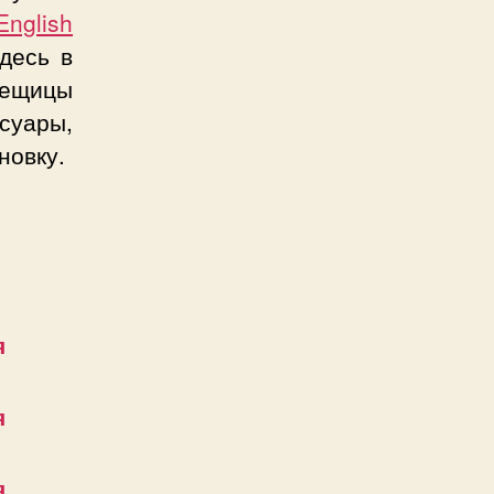
nglish
десь в
вещицы
суары,
новку.
я
я
я