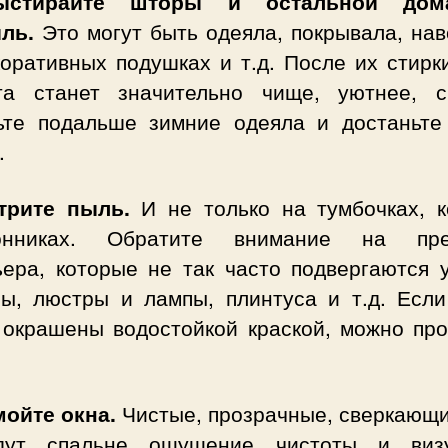
ыстирайте шторы и остальной дом
иль.
Это могут быть одеяла, покрывала, нав
коративных подушках и т.д. После их стирк
та станет значительно чище, уютнее, с
ьте подальше зимние одеяла и достаньте
.
трите пыль.
И не только на тумбочках, к
конниках. Обратите внимание на пре
ьера, которые не так часто подвергаются у
зы, люстры и лампы, плинтуса и т.д. Если
 окрашены водостойкой краской, можно про
мойте окна.
Чистые, прозрачные, сверкающи
дут спальне ощущение чистоты и виз