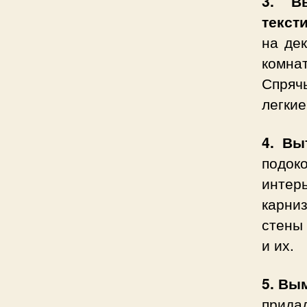
3. В
текст
на де
комна
Спряч
легкие
4. Вы
подо
интер
карни
стены
и их.
5. Вы
прида