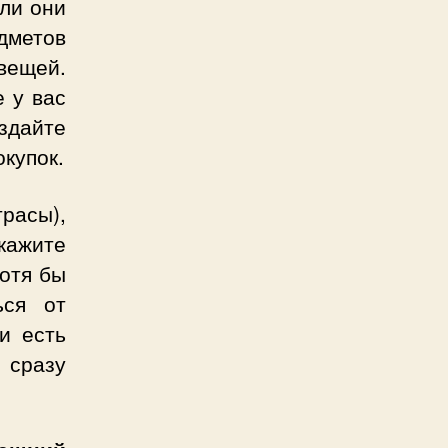
 ли они
дметов
вещей.
 у вас
аздайте
купок.
расы),
кажите
хотя бы
ься от
и есть
 сразу