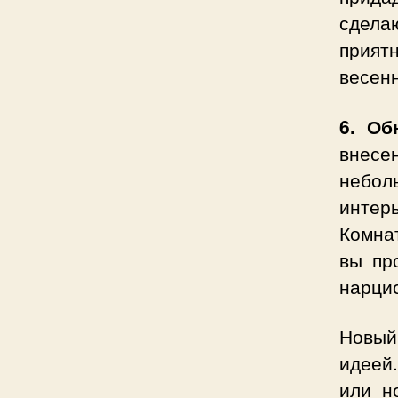
сдела
прият
весен
6. Об
внесе
небол
интер
Комнат
вы пр
нарцис
Новый
идеей
или н