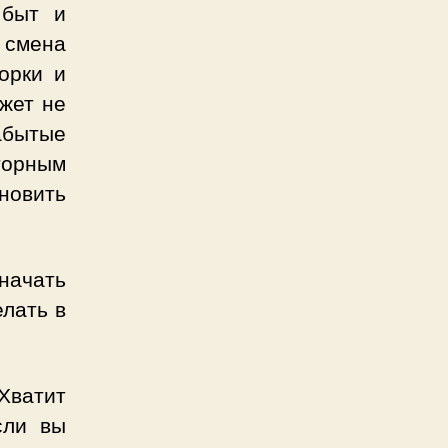
 быт и
 смена
орки и
жет не
абытые
торным
новить
начать
елать в
Хватит
сли вы