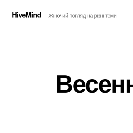
HiveMind
Жіночий погляд на різні теми
Весенн