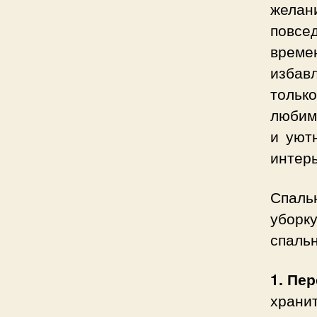
желан
повсе
време
избав
тольк
любим
и уют
интерь
Спаль
уборку
спаль
1. Пе
храни