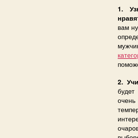
1. Уз
нравя
вам н
опред
мужчи
катег
помож
2. Уч
будет
очень
темпе
инте
очаро
выбор