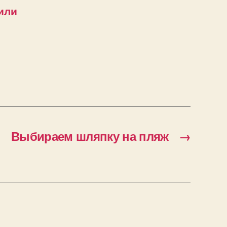
или
Выбираем шляпку на пляж
→