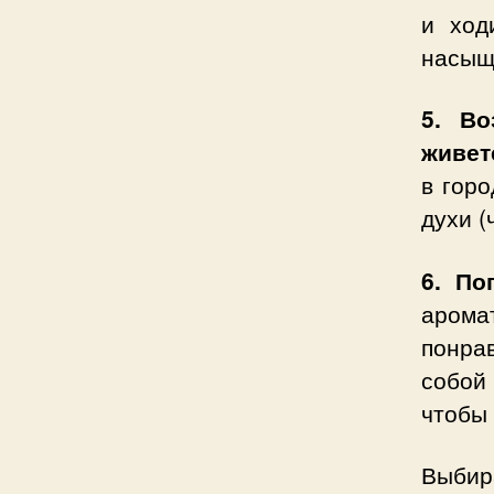
и ход
насыщ
5. Во
живет
в гор
духи (
6. По
аромат
понра
собой
чтобы 
Выбир