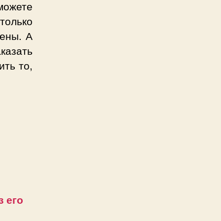
можете
только
ены. А
казать
ить то,
 его