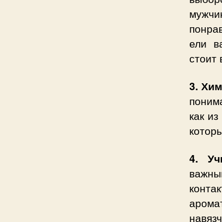
мужчи
понра
ели в
стоит 
3. Хи
понима
как из
которы
4. Уч
важны
конта
арома
навяз