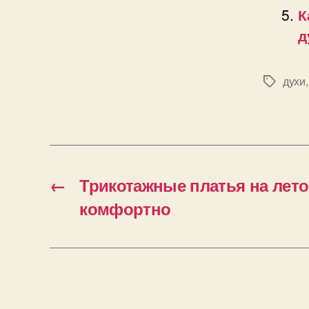
К
д
духи
Позначк
←
Трикотажные платья на лето
комфортно