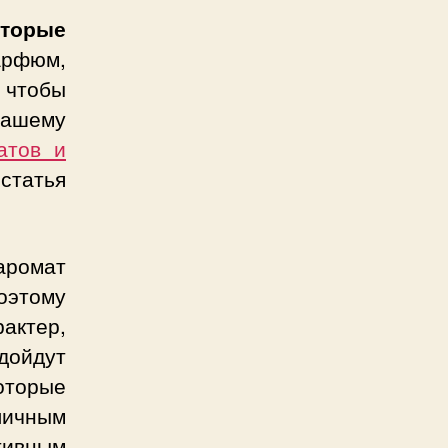
оторые
арфюм,
 чтобы
вашему
атов и
статья
ромат
оэтому
актер,
дойдут
торые
личным
тивным