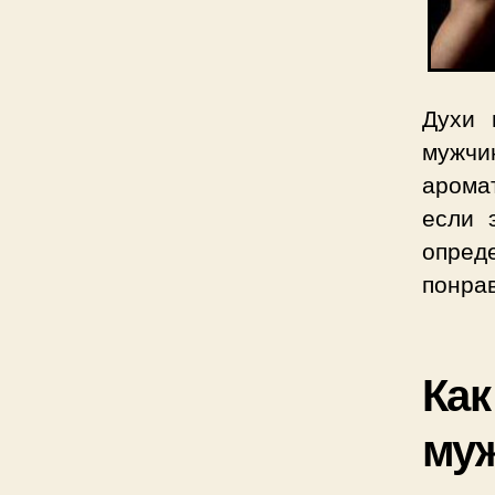
Духи 
мужчи
арома
если 
опред
понра
Как
му