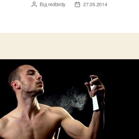
Від
redbirdy
27.05.2014
Автор
Дата
запису
запису