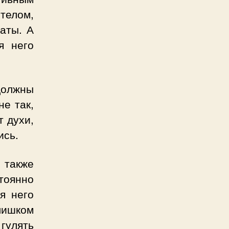
телом,
аты. А
я него
.
должны
не так,
т духи,
ись.
также
тоянно
я него
лишком
гулять