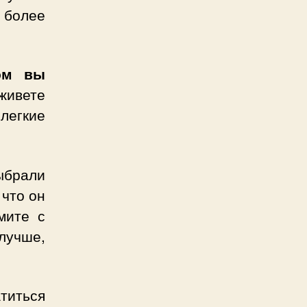
 более
ром вы
живете
легкие
брали
 что он
мите с
лучше,
титься