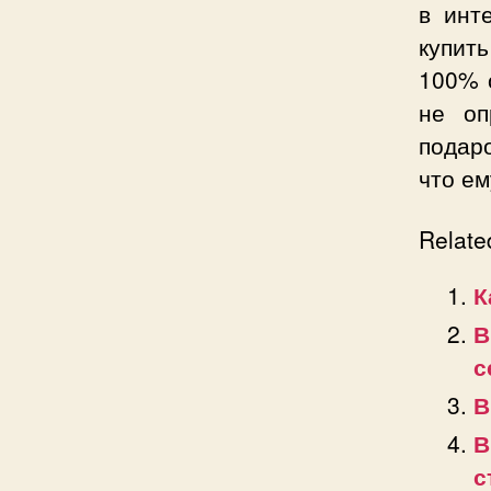
в инт
купит
100% 
не оп
подаро
что ем
Relate
К
В
с
В
В
с