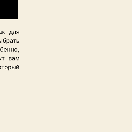
ак для
ыбрать
бенно,
ут вам
оторый