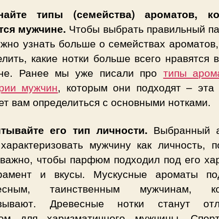
найте типы (семейства) ароматов, к
тся мужчине.
Чтобы выбрать правильный п
ужно узнать больше о семействах ароматов,
елить, какие нотки больше всего нравятся 
не. Ранее мы уже писали про
типы аром
ории мужчин
, которым они подходят – эта 
ет вам определиться с основными нотками.
итывайте его тип личности.
Выбранный а
 характеризовать мужчину как личность, п
 важно, чтобы парфюм подходил под его хар
рамент и вкусы. Мускусные ароматы по
ресным, таинственным мужчинам, ко
вывают. Древесные нотки станут от
ом для харизматичного мужчины. Спор