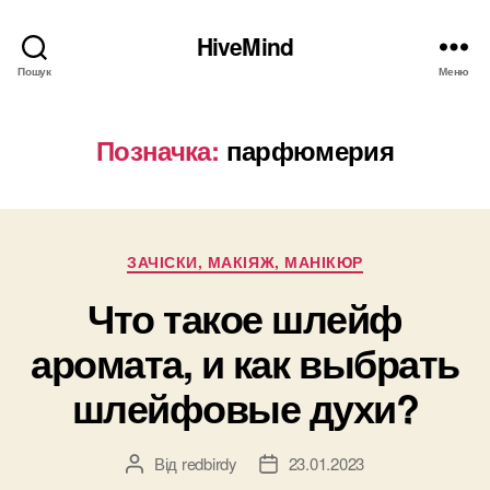
HiveMind
Пошук
Меню
Позначка:
парфюмерия
Категорії
ЗАЧІСКИ, МАКІЯЖ, МАНІКЮР
Что такое шлейф
аромата, и как выбрать
шлейфовые духи?
Від
redbirdy
23.01.2023
Автор
Дата
запису
запису