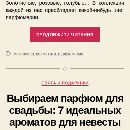
Золотистые, розовые, голубые… В коллекции
каждой из нас преобладает какой-нибудь цвет
парфюмерии.
“Как
ПРОДОВЖИТИ ЧИТАННЯ
цвет
парфюма
влияет
интересно
,
косметика
,
парфюмерия
Позначки
на
наш
выбор
Категорії
СВЯТА Й ПОДАРУНКИ
аромата?”
Выбираем парфюм для
свадьбы: 7 идеальных
ароматов для невесты