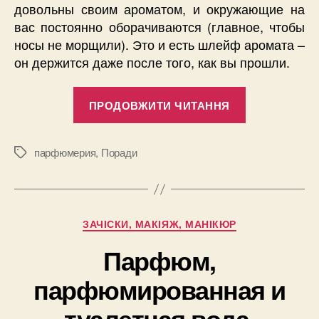
довольны своим ароматом, и окружающие на
вас постоянно оборачиваются (главное, чтобы
носы не морщили). Это и есть шлейф аромата –
он держится даже после того, как вы прошли.
“Что
ПРОДОВЖИТИ ЧИТАННЯ
такое
шлейф
аромата,
парфюмерия
,
Поради
Позначки
и
как
выбрать
Категорії
ЗАЧІСКИ, МАКІЯЖ, МАНІКЮР
шлейфовые
духи?”
Парфюм,
парфюмированная и
туалетная вода,