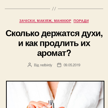
вода,
освежающа
вода
Категорії
ЗАЧІСКИ, МАКІЯЖ, МАНІКЮР
ПОРАДИ
и
одеколон
Сколько держатся духи,
–
и как продлить их
в
чем
аромат?
разница?”
Від
redbirdy
09.05.2019
Автор
Дата
запису
запису