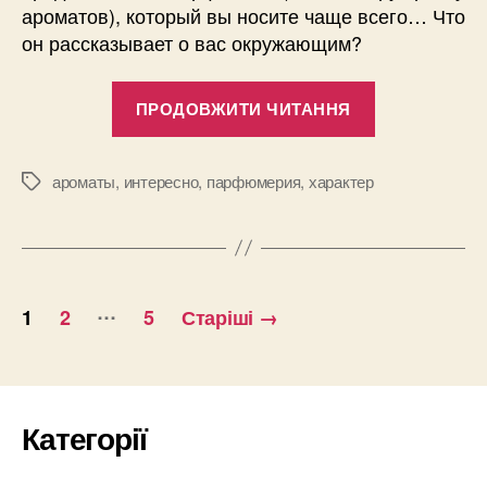
ароматов), который вы носите чаще всего… Что
он рассказывает о вас окружающим?
“Что
ПРОДОВЖИТИ ЧИТАННЯ
ваш
парфюм
говорит
ароматы
,
интересно
,
парфюмерия
,
характер
Позначки
о
вас?”
Пагінація
…
1
2
5
Старіші
→
записів
Категорії