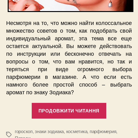
Несмотря на то, что можно найти колоссальное
множество советов о том, как подобрать свой
индивидуальный аромат, эта тема все еще
остается актуальной. Вы можете действовать
по инструкции или бесконечно отвечать на
вопросы о том, что вам нравится, но так и
теряться при виде огромного выбора
парфюмерии в магазине. А что если есть
намного более простой способ – выбрать
аромат по знаку Зодиака?
“Каков
ПРОДОВЖИТИ ЧИТАННЯ
ваш
идеальный
аромат
гороскоп
,
знаки зодиака
,
косметика
,
парфюмерия
,
Позначки
Поради