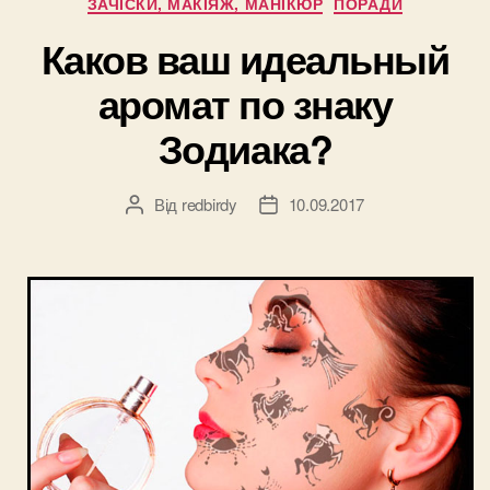
ЗАЧІСКИ, МАКІЯЖ, МАНІКЮР
ПОРАДИ
для
невесты”
Каков ваш идеальный
аромат по знаку
Зодиака?
Від
redbirdy
10.09.2017
Автор
Дата
запису
запису