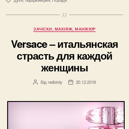
и
Позначки
как
продлить
их
Категорії
ЗАЧІСКИ, МАКІЯЖ, МАНІКЮР
аромат?”
Versace – итальянская
страсть для каждой
женщины
Від
redbirdy
20.12.2018
Автор
Дата
запису
запису