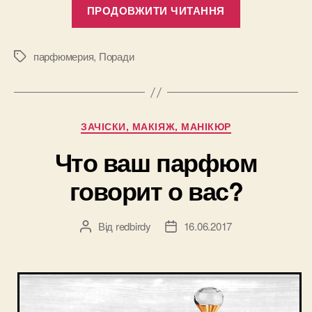
“Что
ПРОДОВЖИТИ ЧИТАННЯ
нужно
знать
о
парфюмерия
,
Поради
Позначки
мужской
парфюмери
Категорії
ЗАЧІСКИ, МАКІЯЖ, МАНІКЮР
Что ваш парфюм
говорит о вас?
Від
redbirdy
16.06.2017
Автор
Дата
запису
запису