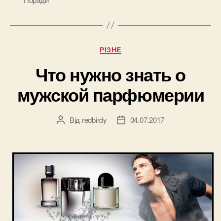
по
знаку
Зодиака?”
Категорії
РІЗНЕ
Что нужно знать о
мужской парфюмерии
Від
redbirdy
04.07.2017
Автор
Дата
запису
запису