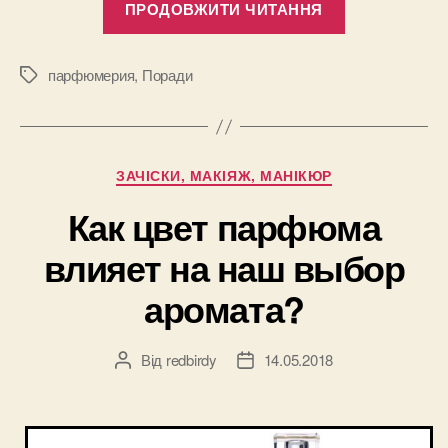
ПРОДОВЖИТИ ЧИТАННЯ
пахнуть
моложе?”
парфюмерия
,
Поради
Позначки
Категорії
ЗАЧІСКИ, МАКІЯЖ, МАНІКЮР
Как цвет парфюма
влияет на наш выбор
аромата?
Від
redbirdy
14.05.2018
Автор
Дата
запису
запису