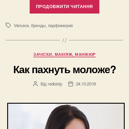
“Versace
ПРОДОВЖИТИ ЧИТАННЯ
–
итальянска
страсть
Versace
,
бренды
,
парфюмерия
Позначки
для
каждой
женщины”
Категорії
ЗАЧІСКИ, МАКІЯЖ, МАНІКЮР
Как пахнуть моложе?
Від
redbirdy
24.10.2018
Автор
Дата
запису
запису