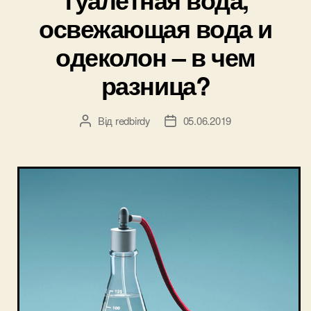
освежающая вода и
одеколон – в чем
разница?
Від
redbirdy
05.06.2019
Автор
Дата
запису
запису