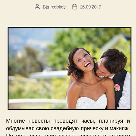
Від
redbirdy
26.09.2017
Автор
Дата
запису
запису
Многие невесты проводят часы, планируя и
обдумывая свою свадебную прическу и макияж.
Но есть еще один аспект красоты, о котором