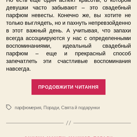
девушки часто забывают – это свадебный
парфюм невесты. Конечно же, вы хотите не
только выглядеть, но и пахнуть непревзойденно
в этот важный день. А учитывая, что запахи
всегда ассоциируются у нас с определенными
воспоминаниями, идеальный свадебный
парфюм – еще и прекрасный способ
запечатлеть эти счастливые воспоминания
навсегда.
“Выбираем
ПРОДОВЖИТИ ЧИТАННЯ
парфюм
для
свадьбы:
парфюмерия
,
Поради
,
Свята й подарунки
Позначки
7
идеальных
ароматов
Категорії