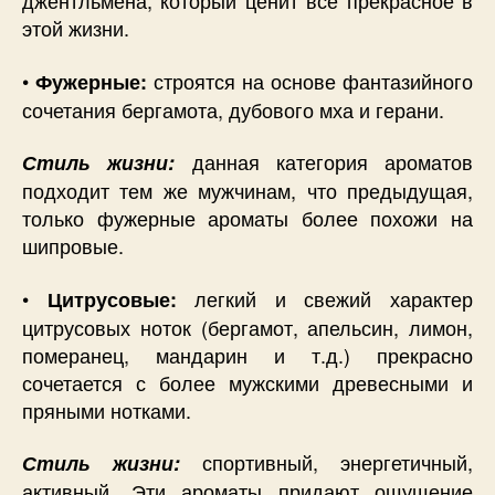
джентльмена, который ценит все прекрасное в
этой жизни.
•
строятся на основе фантазийного
Фужерные:
сочетания бергамота, дубового мха и герани.
данная категория ароматов
Стиль жизни:
подходит тем же мужчинам, что предыдущая,
только фужерные ароматы более похожи на
шипровые.
•
легкий и свежий характер
Цитрусовые:
цитрусовых ноток (бергамот, апельсин, лимон,
померанец, мандарин и т.д.) прекрасно
сочетается с более мужскими древесными и
пряными нотками.
спортивный, энергетичный,
Стиль жизни:
активный. Эти ароматы придают ощущение