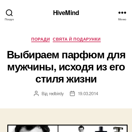
HiveMind
Пошук
Меню
Категорії
ПОРАДИ
СВЯТА Й ПОДАРУНКИ
Выбираем парфюм для
мужчины, исходя из его
стиля жизни
Від
redbirdy
19.03.2014
Автор
Дата
запису
запису