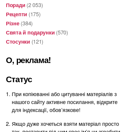
(2 053)
Поради
(175)
Рецепти
(384)
Різне
(570)
Свята й подарунки
(121)
Стосунки
О, реклама!
Статус
При копіюванні або цитуванні матеріалів з
нашого сайту активне посилання, відкрите
для індексації, обов’язкове!
Якщо дуже хочеться взяти матеріал просто
так, поставити під ним своє ім’я чи зграбити –