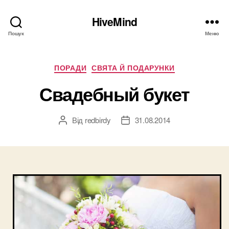
HiveMind
Пошук
Меню
Категорії
ПОРАДИ
СВЯТА Й ПОДАРУНКИ
Свадебный букет
Від
redbirdy
31.08.2014
Автор
Дата
запису
запису