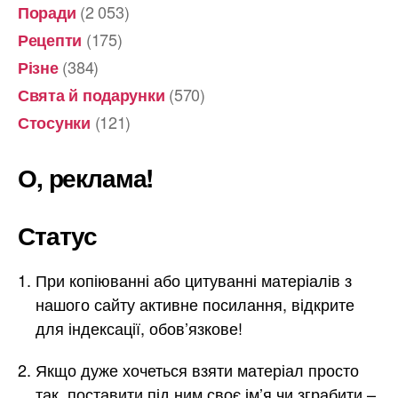
(2 053)
Поради
(175)
Рецепти
(384)
Різне
(570)
Свята й подарунки
(121)
Стосунки
О, реклама!
Статус
При копіюванні або цитуванні матеріалів з
нашого сайту активне посилання, відкрите
для індексації, обов’язкове!
Якщо дуже хочеться взяти матеріал просто
так, поставити під ним своє ім’я чи зграбити –