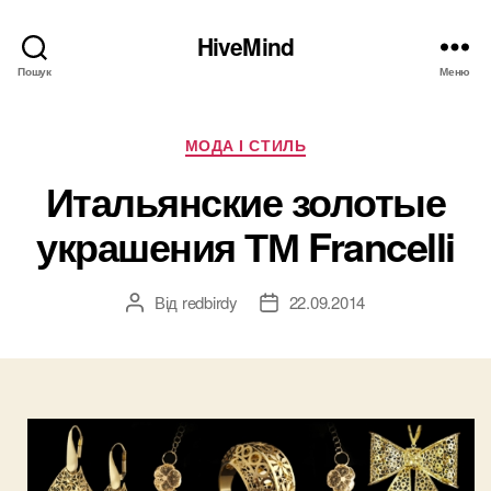
HiveMind
Пошук
Меню
Категорії
МОДА І СТИЛЬ
Итальянские золотые
украшения ТМ Francelli
Від
redbirdy
22.09.2014
Автор
Дата
запису
запису