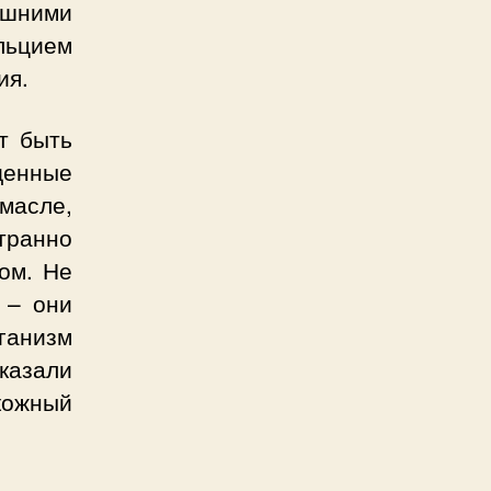
шними
альцием
ия.
т быть
щенные
масле,
странно
ом. Не
 – они
ганизм
казали
кожный