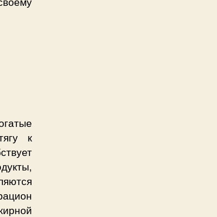
 своему
огатые
тягу к
ствует
дукты,
яются
рацион
жирной