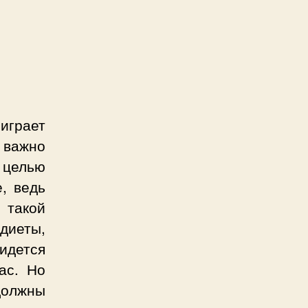
 играет
 важно
 целью
е, ведь
 такой
 диеты,
идется
ас. Но
должны