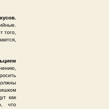
кусов.
ийные.
т того,
ается,
.
льцием
нению,
росить
должны
лишком
ут как
о, что