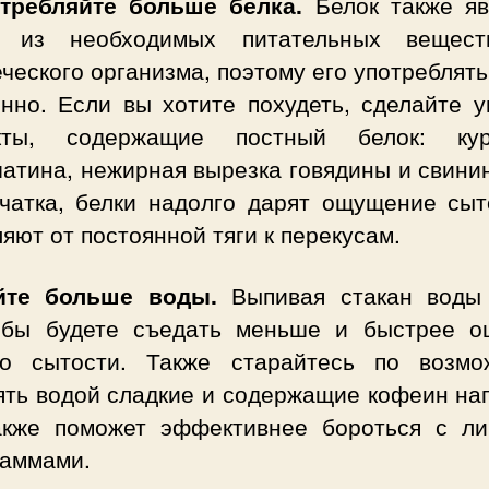
отребляйте больше белка.
Белок также яв
 из необходимых питательных вещес
ческого организма, поэтому его употреблят
янно. Если вы хотите похудеть, сделайте у
кты, содержащие постный белок: кур
атина, нежирная вырезка говядины и свинин
тчатка, белки надолго дарят ощущение сыт
яют от постоянной тяги к перекусам.
йте больше воды.
Выпивая стакан воды
 бы будете съедать меньше и быстрее о
во сытости. Также старайтесь по возмо
ять водой сладкие и содержащие кофеин нап
акже поможет эффективнее бороться с л
раммами.