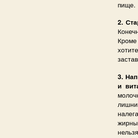
пище.
2. Ст
Конеч
Кроме 
хотит
застав
3. На
и ви
молоч
лишни
налег
жирны
нельз