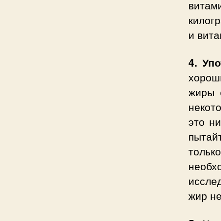
вита
килогр
и вита
4. Уп
хорош
жиры 
некото
это н
пытай
тольк
необх
иссле
жир не