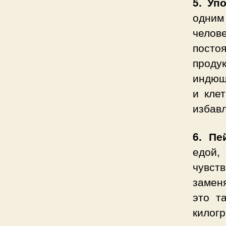
5. Уп
одним
челове
посто
проду
индюш
и кле
избавл
6. Пе
едой,
чувст
замен
это т
килог