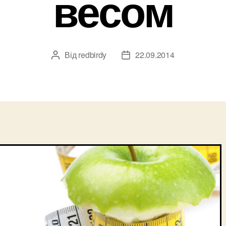
весом
Від
redbirdy
22.09.2014
Автор
Дата
запису
запису