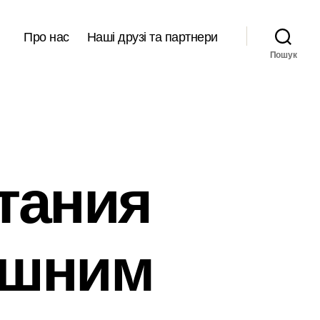
Про нас
Наші друзі та партнери
Пошук
тания
ишним