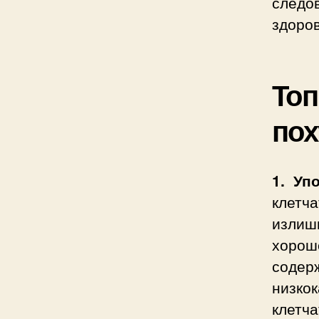
следов
здоро
Топ
пох
1. Уп
клетч
излиш
хорош
соде
низко
клетч