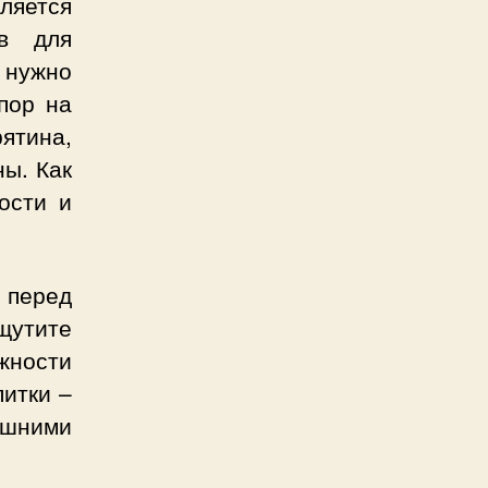
ляется
тв для
ь нужно
пор на
ятина,
ы. Как
ости и
 перед
щутите
жности
итки –
ишними