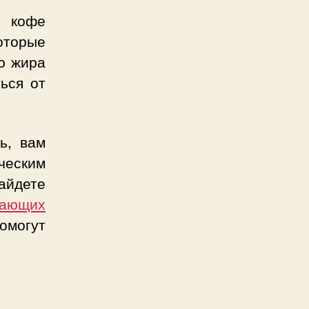
 кофе
оторые
ю жира
ься от
ь, вам
ческим
айдете
гающих
помогут