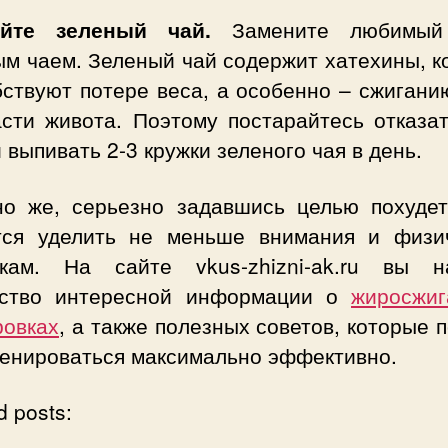
ейте зеленый чай.
Замените любимый
ым чаем. Зеленый чай содержит хатехины, к
бствуют потере веса, а особенно – сжигани
асти живота. Поэтому постарайтесь отказат
 выпивать 2-3 кружки зеленого чая в день.
но же, серьезно задавшись целью похудет
тся уделить не меньше внимания и физи
зкам. На сайте vkus-zhizni-ak.ru вы н
ство интересной информации о
жиросжи
ровках
, а также полезных советов, которые 
ренироваться максимально эффективно.
d posts: