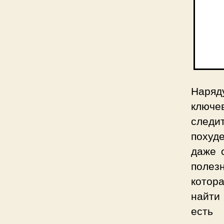
Наряду
ключе
следи
похуде
даже 
полезн
котор
найти
есть 