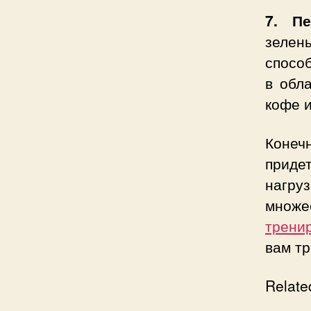
7. П
зелен
спосо
в обл
кофе и
Конеч
приде
нагру
множе
трени
вам т
Relate