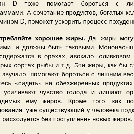
мин D тоже помогает бороться с ли
аммами. А сочетание продуктов, богатых к
мином D, поможет ускорить процесс похуден
отребляйте хорошие жиры.
Да, жиры могу
ими, и должны быть таковыми. Мононасы
содержатся в орехах, авокадо, оливковом 
рых сортах рыбы и т.д. Эти жиры, как бы 
и звучало, помогают бороться с лишним вес
тесь «сидеть» на обезжиренных продуктах
о усиливают чувство голода и лишают ор
одимых ему жиров. Кроме того, как по
дования, уже существующий у человека под
 расходуется без поступления новых жиров.