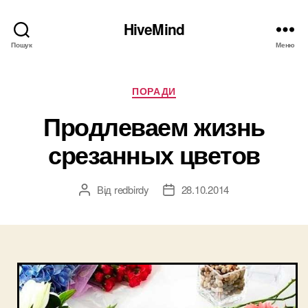
HiveMind
Пошук
Меню
Категорії
ПОРАДИ
Продлеваем жизнь
срезанных цветов
Від
redbirdy
28.10.2014
Автор
Дата
запису
запису