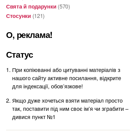
(570)
Свята й подарунки
(121)
Стосунки
О, реклама!
Статус
При копіюванні або цитуванні матеріалів з
нашого сайту активне посилання, відкрите
для індексації, обов’язкове!
Якщо дуже хочеться взяти матеріал просто
так, поставити під ним своє ім’я чи зграбити –
дивися пункт №1