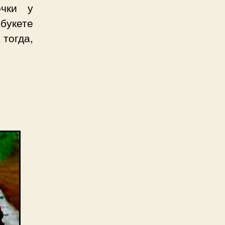
очки у
букете
тогда,