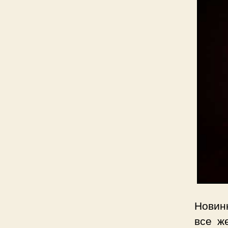
Новинк
все ж