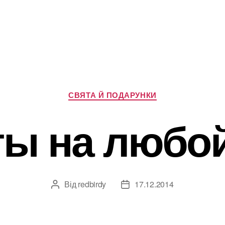
Категорії
СВЯТА Й ПОДАРУНКИ
ты на любой
Від
redbirdy
17.12.2014
Автор
Дата
запису
запису