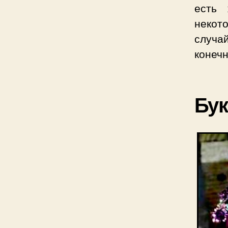
есть 
некот
случа
конечн
Бук