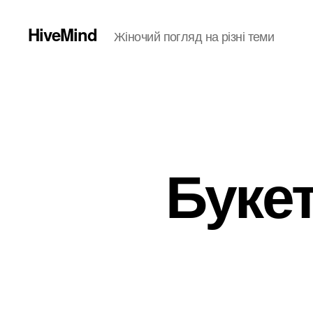
HiveMind
Жіночий погляд на різні теми
Буке