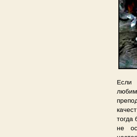
Если 
люби
препод
качес
тогда 
не ос
насто