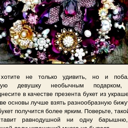
хотите не только удивить, но и поба
мую девушку необычным подарком, 
несите в качестве презента букет из украш
тве основы лучше взять разнообразную бижу
букет получится более ярким. Поверьте, тако
тавит равнодушной ни одну барышню
ящей леди украшений много не бывает.