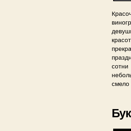
Красо
виног
девуш
красо
прек
празд
сотни
небол
смело 
Бук