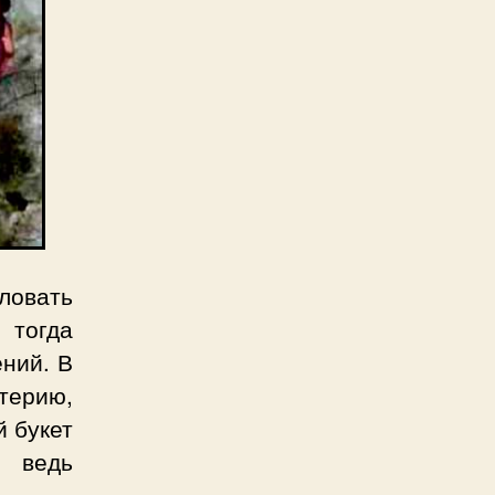
ловать
тогда
ений. В
терию,
й букет
, ведь