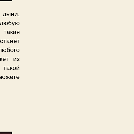
 дыни,
 любую
 такая
станет
юбого
кет из
 такой
можете