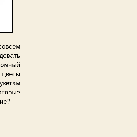
совсем
довать
ромный
 цветы
укетам
торые
кие?