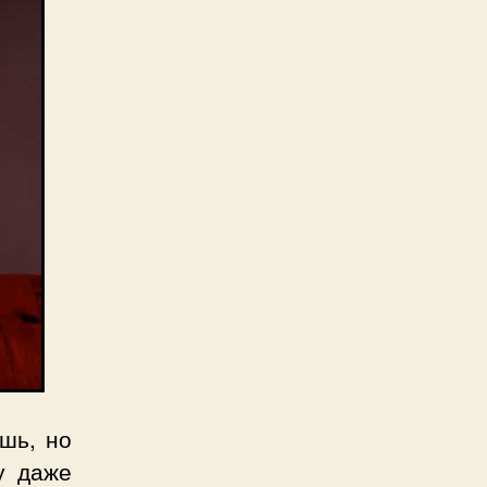
ешь, но
у даже