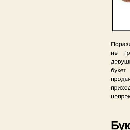
Пораз
не пр
девуш
букет
прода
прих
непрем
Бук