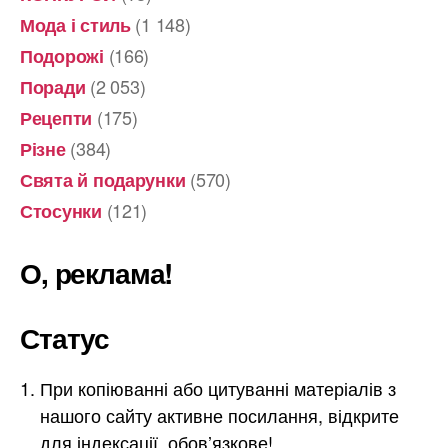
(1 148)
Мода і стиль
(166)
Подорожі
(2 053)
Поради
(175)
Рецепти
(384)
Різне
(570)
Свята й подарунки
(121)
Стосунки
О, реклама!
Статус
При копіюванні або цитуванні матеріалів з
нашого сайту активне посилання, відкрите
для індексації, обов’язкове!