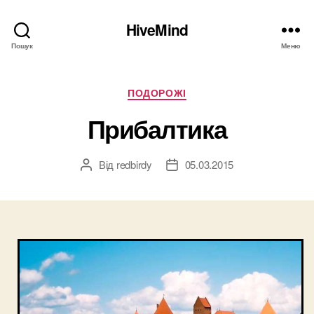
HiveMind
Пошук
Меню
Категорії
ПОДОРОЖІ
Прибалтика
Від
redbirdy
05.03.2015
Автор
Дата
запису
запису