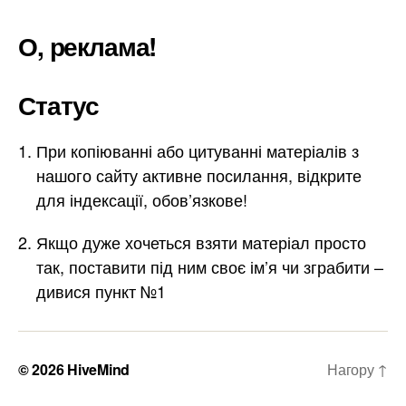
О, реклама!
Статус
При копіюванні або цитуванні матеріалів з
нашого сайту активне посилання, відкрите
для індексації, обов’язкове!
Якщо дуже хочеться взяти матеріал просто
так, поставити під ним своє ім’я чи зграбити –
дивися пункт №1
© 2026
HiveMind
Нагору
↑