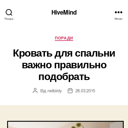
HiveMind
Пошук
Меню
Категорії
ПОРАДИ
Кровать для спальни
важно правильно
подобрать
Від
redbirdy
28.03.2015
Автор
Дата
запису
запису