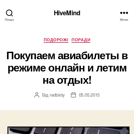
HiveMind
Пошук
Меню
Категорії
ПОДОРОЖІ
ПОРАДИ
Покупаем авиабилеты в
режиме онлайн и летим
на отдых!
Від
redbirdy
05.05.2015
Автор
Дата
запису
запису