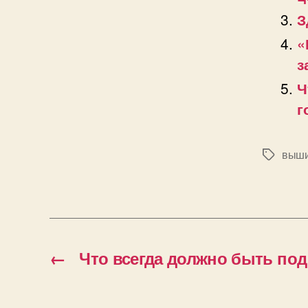
З
«
з
Ч
г
выши
Позначк
←
Что всегда должно быть под