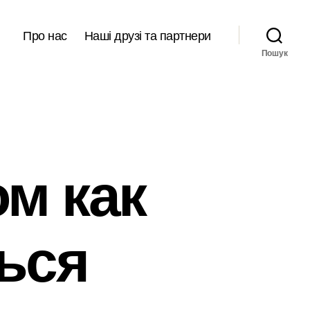
Про нас
Наші друзі та партнери
Пошук
м как
ься