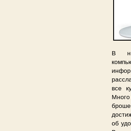
В на
компь
инфор
рассл
все к
Много
броше
достиж
об удо