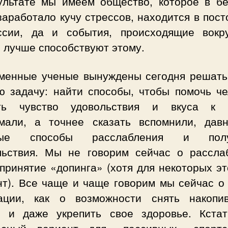
ультате мы имеем общество, которое в б
заработало кучу стрессов, находится в пос
ссии, да и события, происходящие вокру
 лучше способствуют этому.
менные ученые вынуждены сегодня решать
ю задачу: найти способы, чтобы помочь че
ть чувство удовольствия и вкуса к 
мали, а точнее сказать вспомнили, дав
тые способы расслабления и полу
льствия. Мы не говорим сейчас о рассла
принятие «допинга» (хотя для некоторых э
нт). Все чаще и чаще говорим мы сейчас о 
ации, как о возможности снять накопи
с и даже укрепить свое здоровье. Кстат