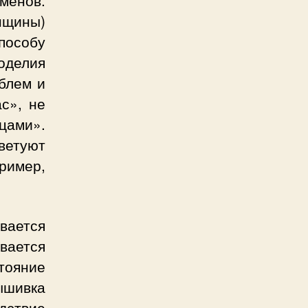
менов.
нщины)
пособу
оделия
блем и
с», не
цами».
ветуют
имер,
.
вается
вается
ояние
ышивка
дствие