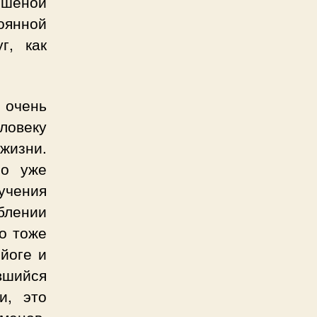
ешеной
тоянной
г, как
 очень
ловеку
жизни.
но уже
чения
блении
то тоже
йоге и
вшийся
и, это