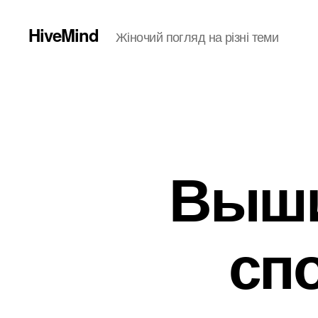
HiveMind
Жіночий погляд на різні теми
Выши
сп