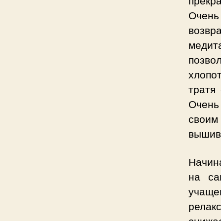
прекр
Очень
возвр
медит
позво
хлопо
тратя
Очень
свои
вышива
Начин
на са
учащ
релак
снижа