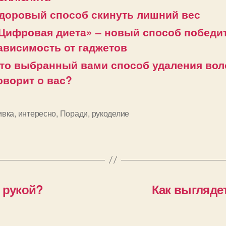
доровый способ скинуть лишний вес
Цифровая диета» – новый способ победи
ависимость от гаджетов
то выбранный вами способ удаления вол
оворит о вас?
вка
,
интересно
,
Поради
,
рукоделие
и
 рукой?
Как выгляде