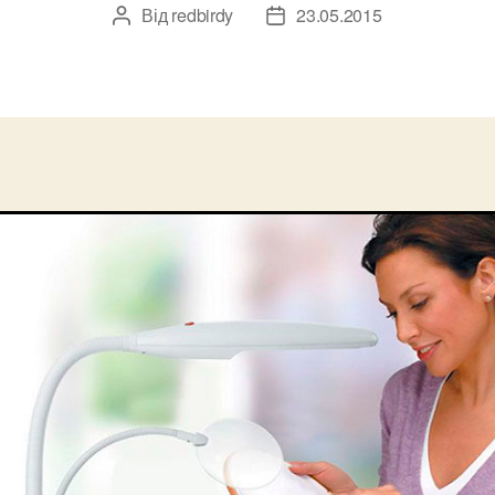
Від
redbirdy
23.05.2015
Автор
Дата
запису
запису