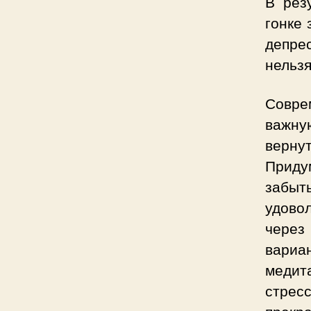
В рез
гонке 
депре
нельзя
Совре
важну
верну
Приду
забы
удово
через 
вариа
медит
стрес