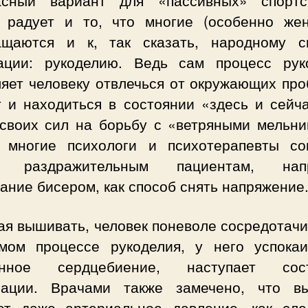
асный вариант для «пассивных» спортс
 радует и то, что многие (особенно же
ащаются и к, так сказать, народному с
ации: рукоделию. Ведь сам процесс рук
ляет человеку отвлечься от окружающих про
т и находиться в состоянии «здесь и сейча
 своих сил на борьбу с «ветряными мельни
 многие психологи и психотерапевты со
м раздражительным пациентам, напр
ние бисером, как способ снять напряжение
ая вышивать, человек поневоле сосредотачи
мом процессе рукоделия, у него успокаи
енное сердцебиение, наступает сост
сации. Врачами также замечено, что в
ет даже артериальное давление, как сле