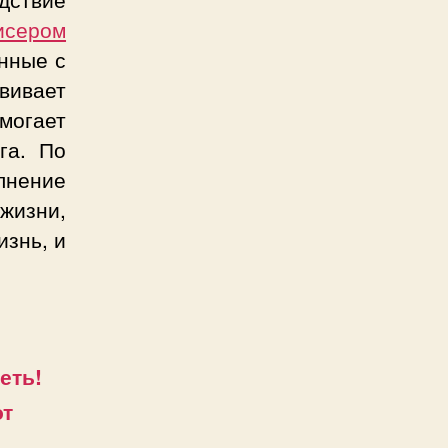
исером
нные с
вивает
омогает
га. По
лнение
жизни,
изнь, и
еть!
от