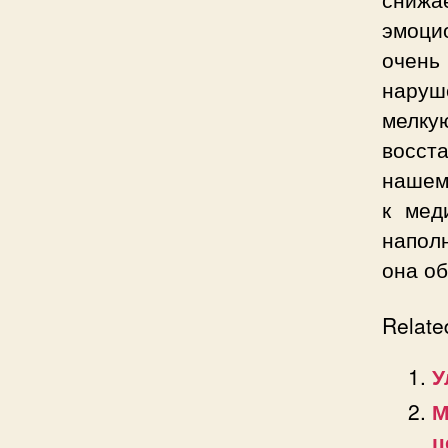
эмоци
очень
наруш
мелкую
восст
нашем
к мед
наполн
она об
Relate
У
М
ц