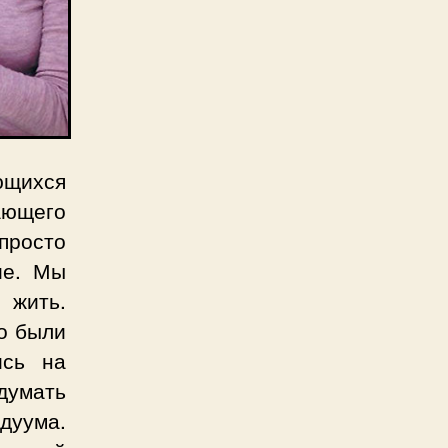
щихся
ающего
просто
ие. Мы
 жить.
о были
ись на
одумать
идуума.