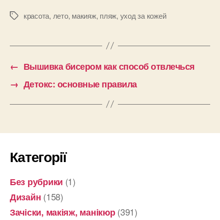
красота
,
лето
,
макияж
,
пляж
,
уход за кожей
Позначки
←
Вышивка бисером как способ отвлечься
→
Детокс: основные правила
Категорії
(1)
Без рубрики
(158)
Дизайн
(391)
Зачіски, макіяж, манікюр