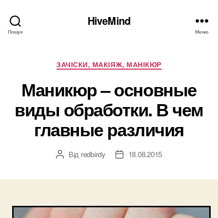
HiveMind
Пошук
Меню
Категорії
ЗАЧІСКИ, МАКІЯЖ, МАНІКЮР
Маникюр – основные
виды обработки. В чем
главные различия
Від
redbirdy
18.08.2015
Автор
Дата
запису
запису