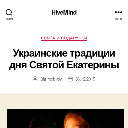
HiveMind
Пошук
Меню
Категорії
СВЯТА Й ПОДАРУНКИ
Украинские традиции
дня Святой Екатерины
Від
redbirdy
06.12.2015
Автор
Дата
запису
запису