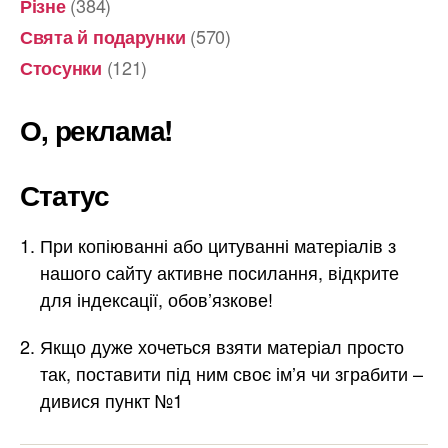
(384)
Різне
(570)
Свята й подарунки
(121)
Стосунки
О, реклама!
Статус
При копіюванні або цитуванні матеріалів з
нашого сайту активне посилання, відкрите
для індексації, обов’язкове!
Якщо дуже хочеться взяти матеріал просто
так, поставити під ним своє ім’я чи зграбити –
дивися пункт №1