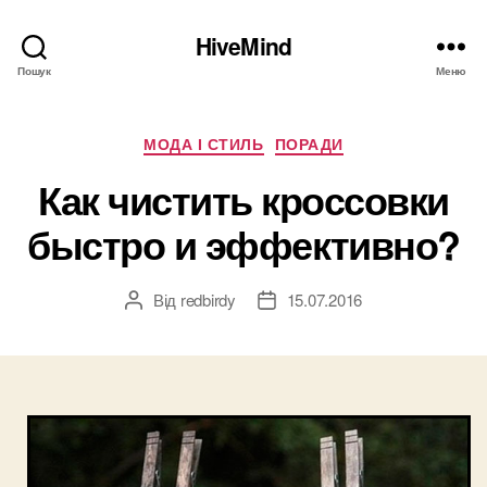
HiveMind
Пошук
Меню
Категорії
МОДА І СТИЛЬ
ПОРАДИ
Как чистить кроссовки
быстро и эффективно?
Від
redbirdy
15.07.2016
Автор
Дата
запису
запису