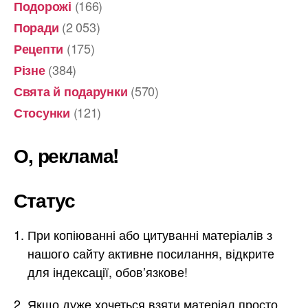
(166)
Подорожі
(2 053)
Поради
(175)
Рецепти
(384)
Різне
(570)
Свята й подарунки
(121)
Стосунки
О, реклама!
Статус
При копіюванні або цитуванні матеріалів з
нашого сайту активне посилання, відкрите
для індексації, обов’язкове!
Якщо дуже хочеться взяти матеріал просто