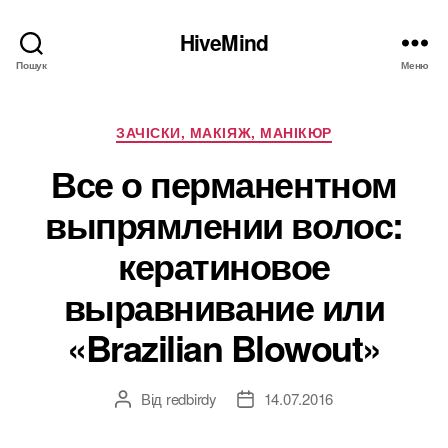
HiveMind
Пошук
Меню
Категорії
ЗАЧІСКИ, МАКІЯЖ, МАНІКЮР
Все о перманентном
выпрямлении волос:
кератиновое
выравнивание или
«Brazilian Blowout»
Від
redbirdy
14.07.2016
Автор
Дата
запису
запису