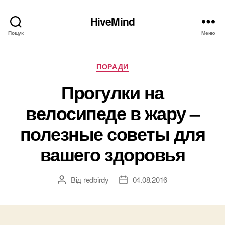
HiveMind
Пошук
Меню
Категорії
ПОРАДИ
Прогулки на
велосипеде в жару –
полезные советы для
вашего здоровья
Від
redbirdy
04.08.2016
Автор
Дата
запису
запису