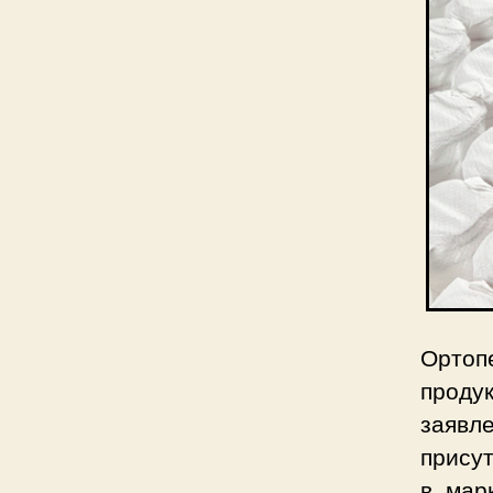
Ортоп
прод
заявл
присут
в мар