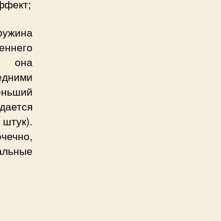
ффект;
ружина
ннего
м, она
дними
еньший
дается
штук).
очечно,
льные
.