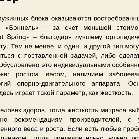
ружинных блока оказываются востребованн
: «Боннель» – за счет меньшей стоимо
et Spring» – благодаря лучшему ортопедич
у. Тем не менее, и один, и другой тип мог
иться с поставленной задачей, либо сдела
 Обусловлено это индивидуальными особенн
ека: ростом, весом, наличием заболев
огий опорно-двигательного аппарата. Ос
десь играет такой параметр, как жесткость.
еловек здоров, тогда жесткость матраса в
сно рекомендациям производителей, с 
енного веса и роста. Если есть любые про
ночником, тогда предварительно нужно по