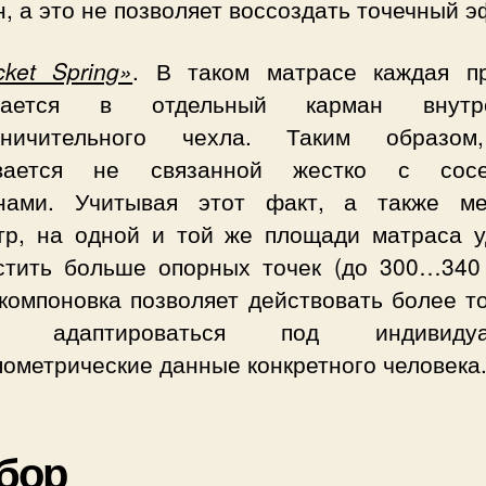
, а это не позволяет воссоздать точечный э
cket Spring»
. В таком матрасе каждая п
щается в отдельный карман внутре
аничительного чехла. Таким образо
ывается не связанной жестко с сосе
нами. Учитывая этот факт, а также м
тр, на одной и той же площади матраса у
стить больше опорных точек (до 300…340 
компоновка позволяет действовать более т
е адаптироваться под индивидуа
ометрические данные конкретного человека
бор