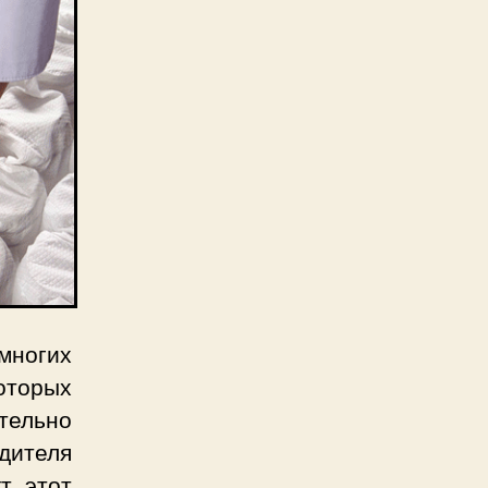
многих
торых
тельно
одителя
т этот