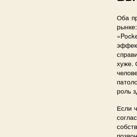
Оба п
рынке
«Pock
эффект
справ
хуже.
челов
патол
роль з
Если ч
согла
собств
позво