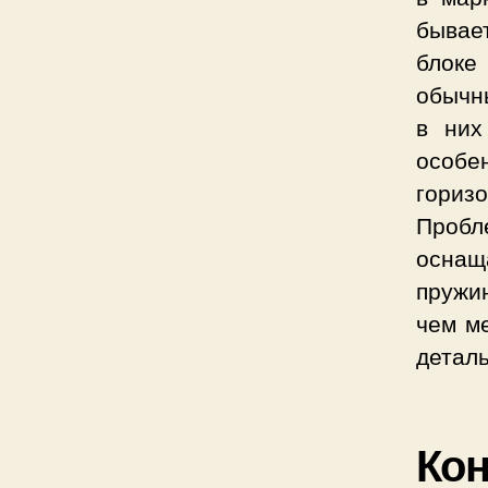
бывае
блоке
обычн
в них
особ
гориз
Пробл
оснащ
пружи
чем м
деталь
Кон