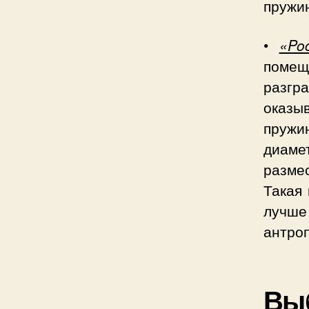
пружин
•
«Po
поме
разгр
оказ
пружи
диаме
разме
Такая 
лучш
антроп
Вы