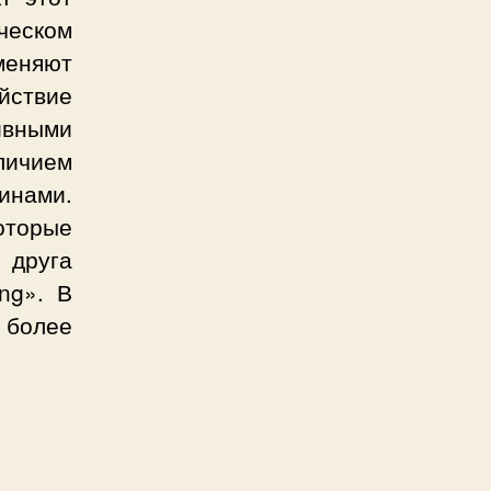
ческом
меняют
йствие
ивными
ичием
инами.
оторые
 друга
ng». В
 более