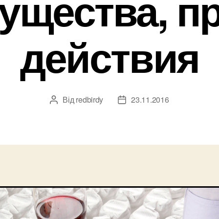
ущества, п
действия
Від
redbirdy
23.11.2016
Автор
Дата
запису
запису