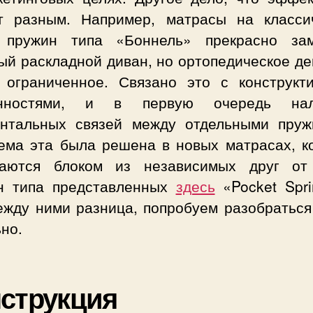
т разным. Например, матрасы на класси
 пружин типа «Боннель» прекрасно за
ый раскладной диван, но ортопедическое де
 ограниченное. Связано это с конструкт
енностями, и в первую очередь нал
онтальных связей между отдельными пруж
ема эта была решена в новых матрасах, к
аются блоком из независимых друг от
н типа представленных
здесь
«Pocket Spri
ежду ними разница, попробуем разобраться
но.
струкция