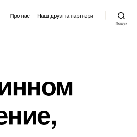
Про нас
Наші друзі та партнери
Пошук
жинном
ение,