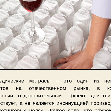
едические матрасы – это один из не
уктов на отечественном рынке, в ко
енный оздоровительный эффект действи
ствует, а не является инсинуацией произв
кетинговых целях. Другое дело, что эффек