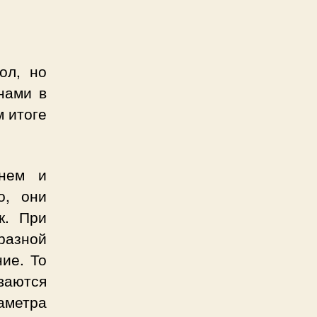
ол, но
нами в
м итоге
хнем и
о, они
к. При
разной
ие. То
ваются
аметра