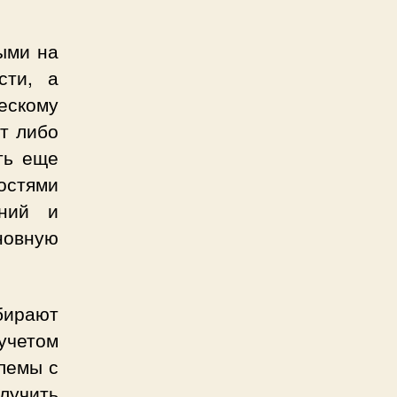
ыми на
сти, а
ескому
ут либо
ть еще
остями
аний и
новную
ыбирают
учетом
блемы с
лучить