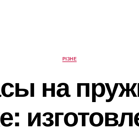
Категорії
РІЗНЕ
сы на пру
е: изготовл