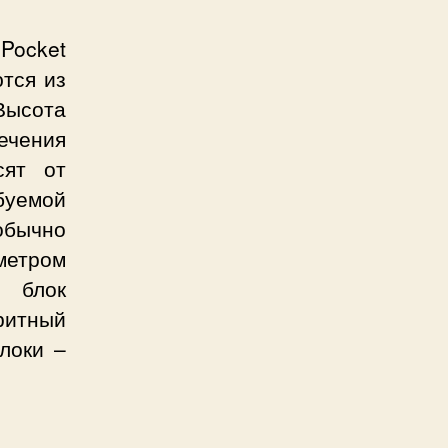
Pocket
ются из
Высота
ечения
сят от
буемой
обычно
метром
 блок
ритный
локи –