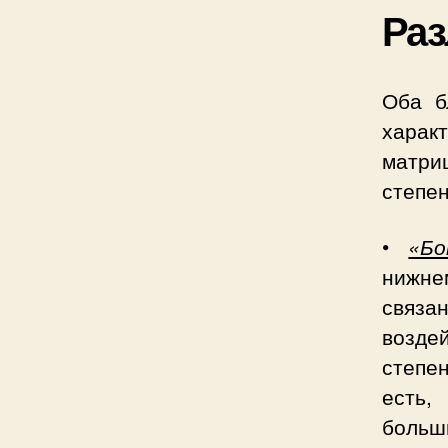
Раз
Оба б
харак
матриц
степе
•
«Бо
нижне
связа
возде
степе
есть,
больш