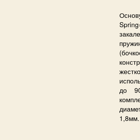
Основ
Spring
закал
пружи
(бочк
конст
жестк
испол
до 9
компл
диаме
1,8мм.