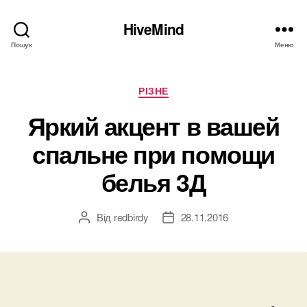
HiveMind
Пошук
Меню
Категорії
РІЗНЕ
Яркий акцент в вашей
спальне при помощи
белья 3Д
Від
redbirdy
28.11.2016
Автор
Дата
запису
запису