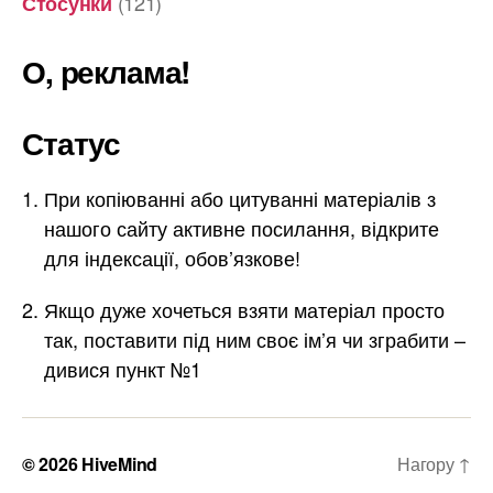
(121)
Стосунки
О, реклама!
Статус
При копіюванні або цитуванні матеріалів з
нашого сайту активне посилання, відкрите
для індексації, обов’язкове!
Якщо дуже хочеться взяти матеріал просто
так, поставити під ним своє ім’я чи зграбити –
дивися пункт №1
© 2026
HiveMind
Нагору
↑