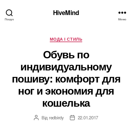
HiveMind
Пошук
Меню
Категорії
МОДА І СТИЛЬ
Обувь по
индивидуальному
пошиву: комфорт для
ног и экономия для
кошелька
Від
redbirdy
22.01.2017
Автор
Дата
запису
запису