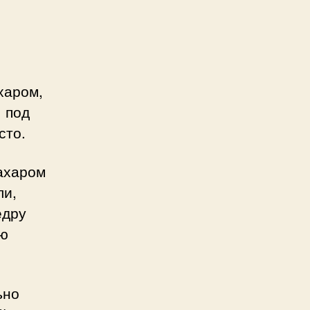
харом,
» под
сто.
ахаром
ли,
едру
ую
ьно