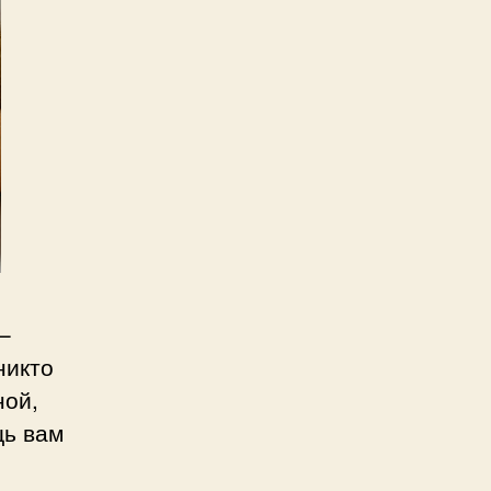
–
никто
ной,
щь вам