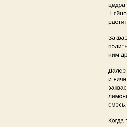
цедра
1 яйцо
расти
Заквас
полить
ним др
Далее
и яичн
заквас
лимона
смесь,
Когда 