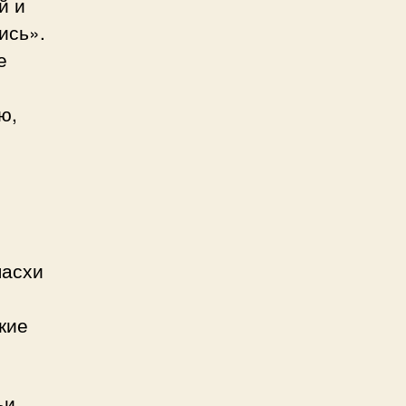
й и
ись».
е
м
ю,
пасхи
кие
ьи