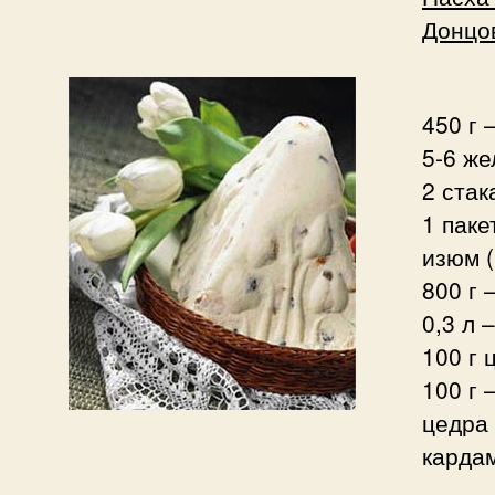
Донцов
450 г 
5-6 же
2 стак
1 паке
изюм (
800 г 
0,3 л 
100 г 
100 г 
цедра
карда