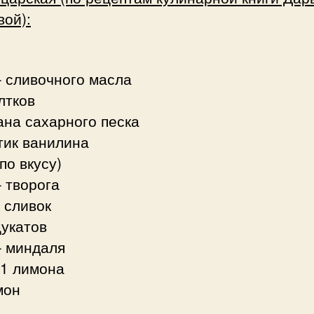
ой):
– сливочного масла
лтков
ана сахарного песка
тик ванилина
по вкусу)
– творога
– сливок
цукатов
– миндаля
 1 лимона
мон