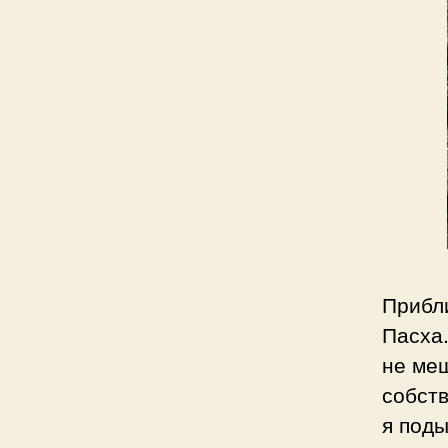
Прибл
Пасха.
не меш
собств
я поды