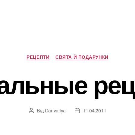
Категорії
РЕЦЕПТИ
СВЯТА Й ПОДАРУНКИ
альные ре
Від
Canvaliya
11.04.2011
Автор
Дата
запису
запису