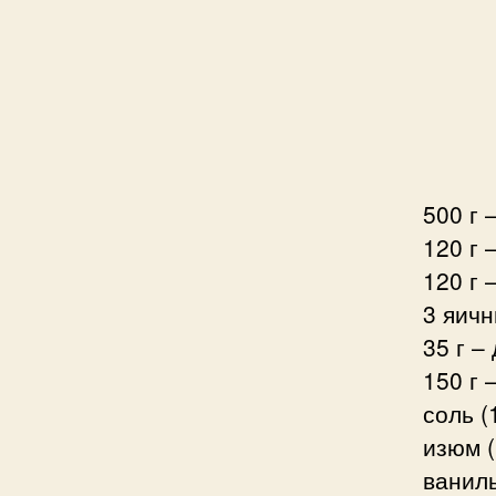
500 г 
120 г 
120 г 
3 яичн
35 г –
150 г 
соль (
изюм (
ваниль