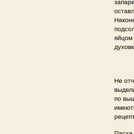
запаре
оставл
Након
подсо
яйцом 
духовк
Не отч
выдел
по выш
имеют
рецеп
Пасха 