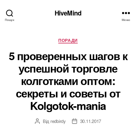
HiveMind
Пошук
Меню
Категорії
ПОРАДИ
5 проверенных шагов к
успешной торговле
колготками оптом:
секреты и советы от
Kolgotok-mania
Від
redbirdy
30.11.2017
Автор
Дата
запису
запису