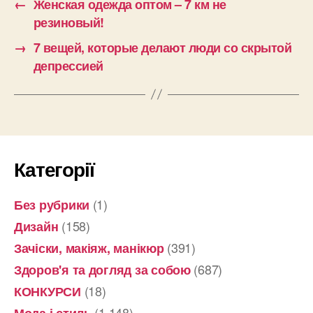
←
Женская одежда оптом – 7 км не
резиновый!
→
7 вещей, которые делают люди со скрытой
депрессией
Категорії
(1)
Без рубрики
(158)
Дизайн
(391)
Зачіски, макіяж, манікюр
(687)
Здоров'я та догляд за собою
(18)
КОНКУРСИ
(1 148)
Мода і стиль