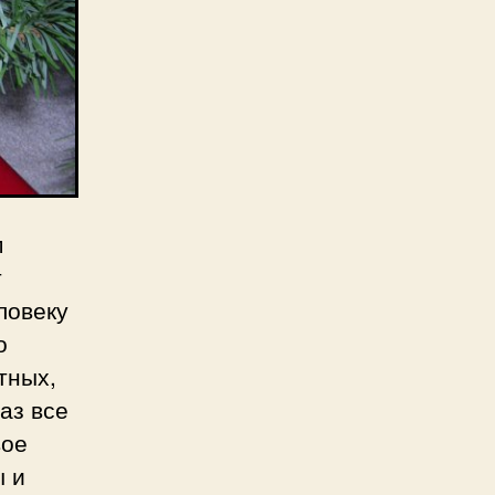
м
т
ловеку
о
тных,
аз все
вое
ы и