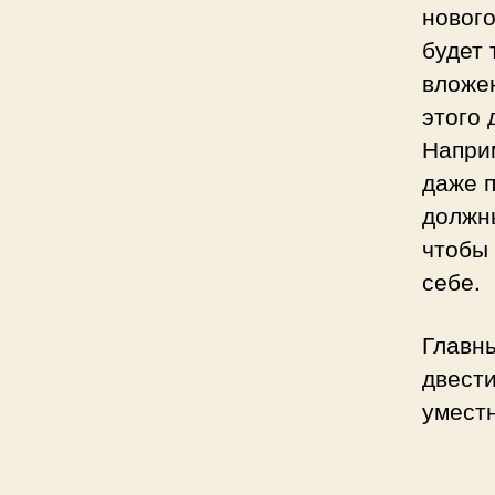
нового
будет
вложен
этого 
Наприм
даже 
должны
чтобы 
себе.
Главны
двести
уместн