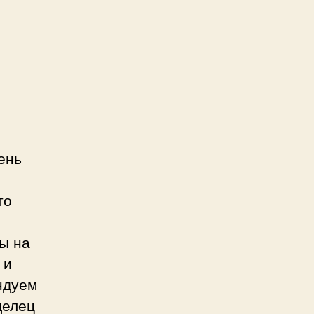
ень
то
бы на
 и
ндуем
делец