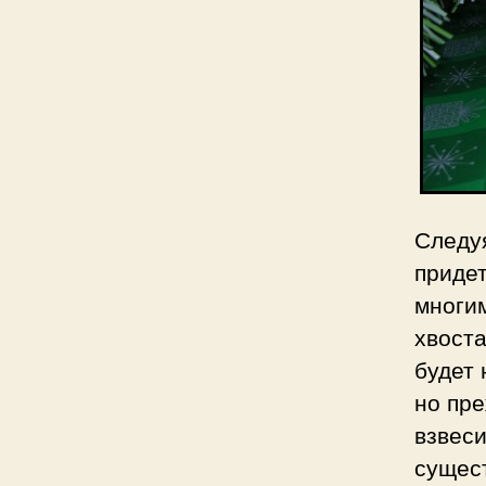
Следу
придет
многим
хвоста
будет
но пре
взвеси
сущест