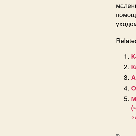
малень
помощ
уходом
Relate
К
К
A
О
М
(
«