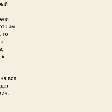
рый
тели
вотным.
 то
ы
в,
 к
 на все
удет
зин.