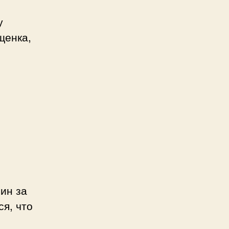
у
щенка,
зин за
я, что