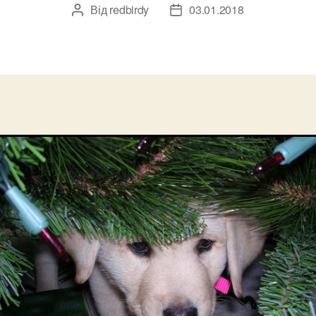
Від
redbirdy
03.01.2018
Автор
Дата
запису
запису