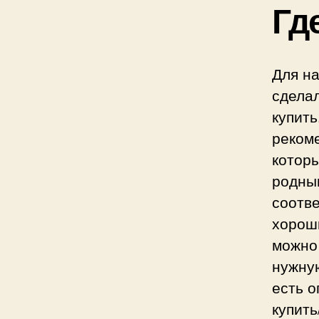
Гд
Для на
сделал
купить
рекоме
которы
родным
соотве
хорош
можно 
нужную
есть о
купить