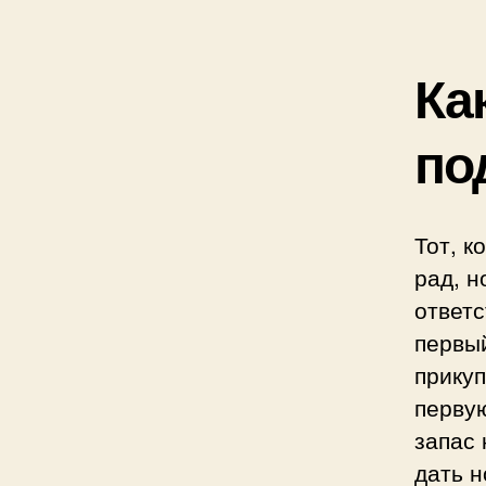
Ка
по
Тот, к
рад, н
ответс
первый
прикуп
первую
запас 
дать 