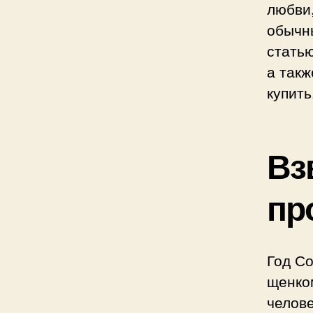
любви,
обычн
статью
а такж
купить
Вз
пр
Год Со
щенком
челове