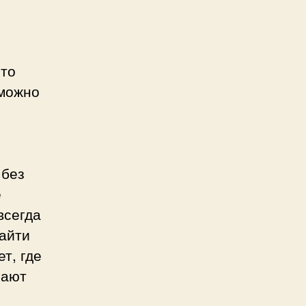
это
 можно
 без
е
всегда
найти
т, где
гают