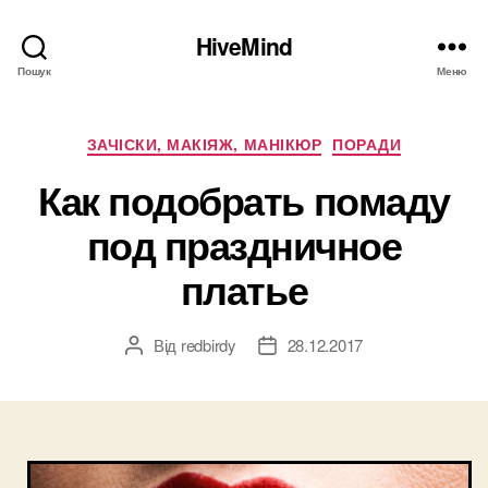
HiveMind
Пошук
Меню
Категорії
ЗАЧІСКИ, МАКІЯЖ, МАНІКЮР
ПОРАДИ
Как подобрать помаду
под праздничное
платье
Від
redbirdy
28.12.2017
Автор
Дата
запису
запису