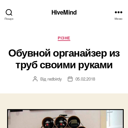
HiveMind
Пошук
Меню
Категорії
РІЗНЕ
Обувной органайзер из
труб своими руками
Від
redbirdy
05.02.2018
Автор
Дата
запису
запису