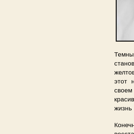
Темны
стано
желто
этот 
своем
краси
жизнь 
Конеч
восст