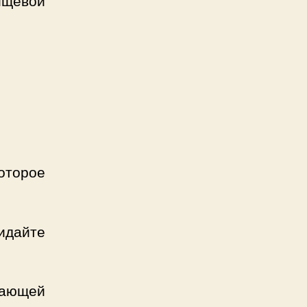
ищевой
оторое
идайте
вающей