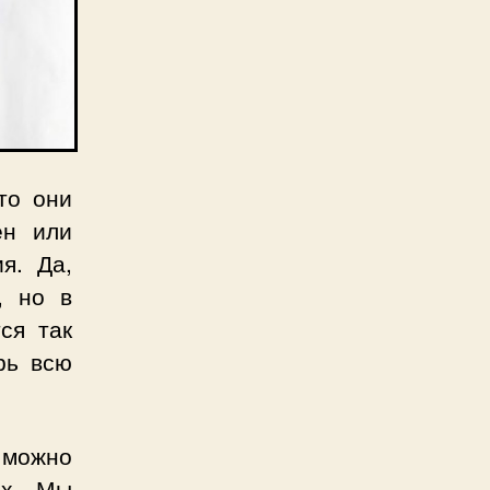
то они
ен или
я. Да,
, но в
ся так
рь всю
 можно
их. Мы