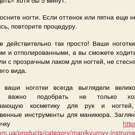
еть» хотя бы 5 минут.
осните ногти. Если оттенок или пятна еще 
сь, повторите процедуру.
се действительно так просто! Ваши ноготки
ми и отполированными, а вы сможете ходить
ли с прозрачным лаком для ногтей, не стесн
его вида.
 ваши ноготки всегда выглядели велико
ь важно подобрать не только хо
ивающую косметику для рук и ногтей
твенные инструменты для маникюра. Заглян
траничку
http
com.ua/products/category/manikyurnyy-instrume