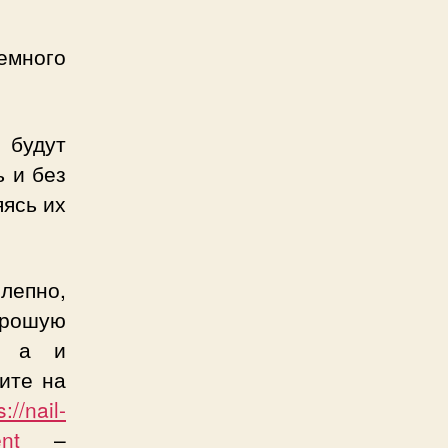
немного
 будут
 и без
яясь их
лепно,
рошую
, а и
ите на
s://nail-
nt
–