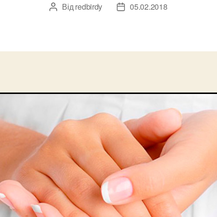
Від
redbirdy
05.02.2018
Автор
Дата
запису
запису