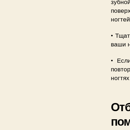
зубн
поверх
ногтей
• Тщат
ваши н
• Есл
повтор
ногтях
Отб
по