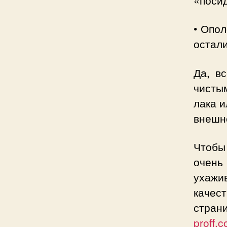
«посид
• Опол
остали
Да, в
чисты
лака и
внешн
Чтобы
очен
ухаж
качес
с
proff.