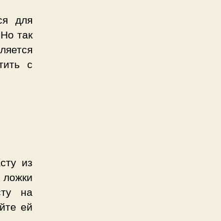
ся для
 Но так
ляется
тить с
сту из
 ложки
сту на
йте ей