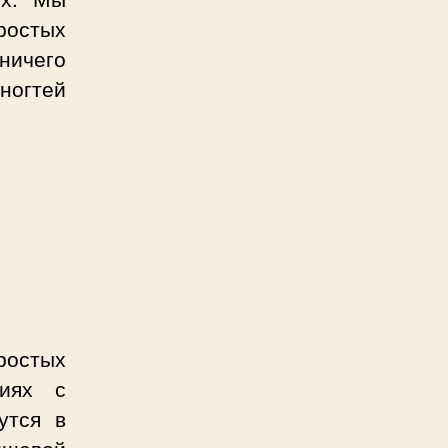
ростых
ничего
 ногтей
ростых
виях с
утся в