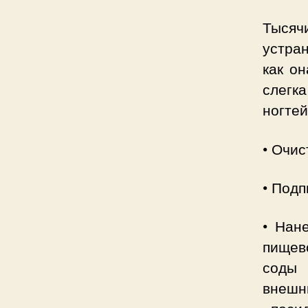
Тысяч
устран
как о
слегк
ногтей
• Очис
• Подп
• Нан
пищев
соды 
внешн