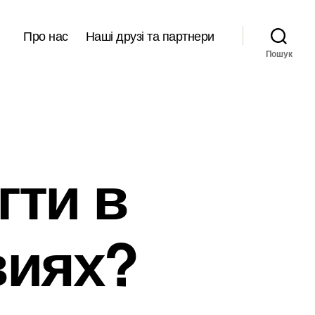
Про нас
Наші друзі та партнери
Пошук
гти в
виях?