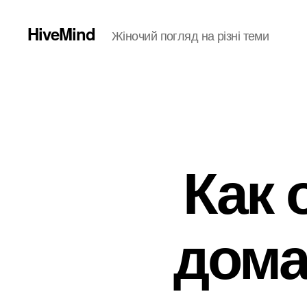
HiveMind
Жіночий погляд на різні теми
Как 
дома