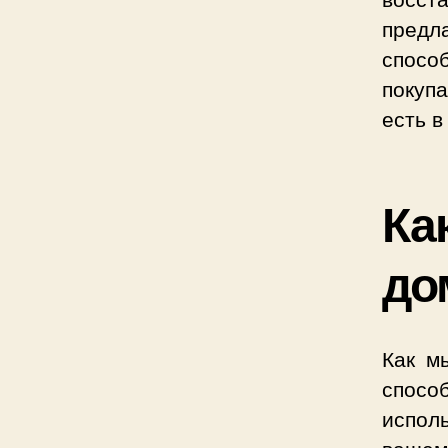
предл
спосо
покупа
есть в
Ка
до
Как м
спосо
испол