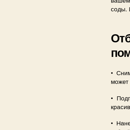
вашем
соды.
Отб
по
• Сни
может 
• Под
краси
• Нан