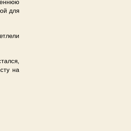
еннюю
кой для
ветлели
тался,
асту на