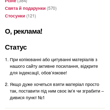
(384)
Різне
(570)
Свята й подарунки
(121)
Стосунки
О, реклама!
Статус
При копіюванні або цитуванні матеріалів з
нашого сайту активне посилання, відкрите
для індексації, обов’язкове!
Якщо дуже хочеться взяти матеріал просто
так, поставити під ним своє ім’я чи зграбити –
дивися пункт №1