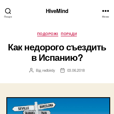
HiveMind
Пошук
Меню
Категорії
ПОДОРОЖІ
ПОРАДИ
Как недорого съездить
в Испанию?
Від
redbirdy
03.06.2018
Автор
Дата
запису
запису