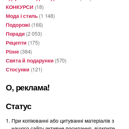
(18)
КОНКУРСИ
(1 148)
Мода і стиль
(166)
Подорожі
(2 053)
Поради
(175)
Рецепти
(384)
Різне
(570)
Свята й подарунки
(121)
Стосунки
О, реклама!
Статус
При копіюванні або цитуванні матеріалів з
нашого сайту активне посилання, відкрите