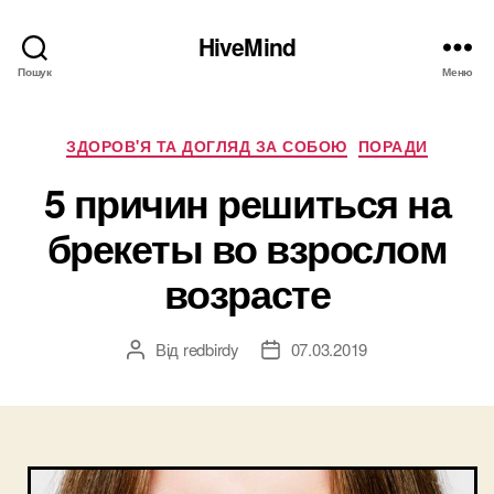
HiveMind
Пошук
Меню
Категорії
ЗДОРОВ'Я ТА ДОГЛЯД ЗА СОБОЮ
ПОРАДИ
5 причин решиться на
брекеты во взрослом
возрасте
Від
redbirdy
07.03.2019
Автор
Дата
запису
запису