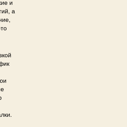
кие и
ий, а
ние,
это
зкой
фик
вои
ие
р
алки.