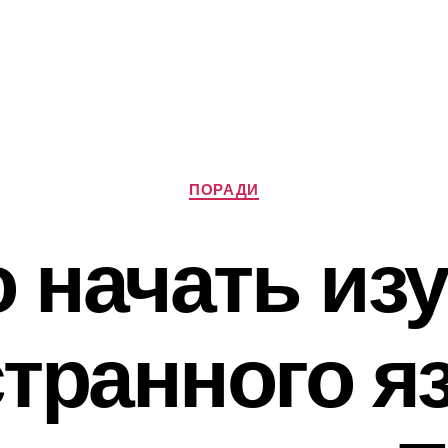
Категорії
ПОРАДИ
о начать из
транного я