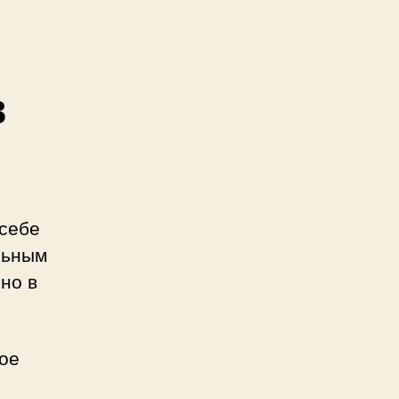
в
себе
льным
но в
бое