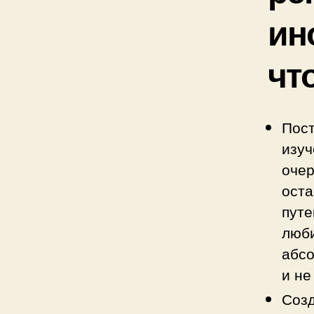
ин
чт
Пост
изуч
очер
оста
путе
люби
абсо
и не
Созд