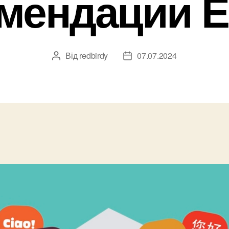
омендации 
Від
redbirdy
07.07.2024
Автор
Дата
запису
запису