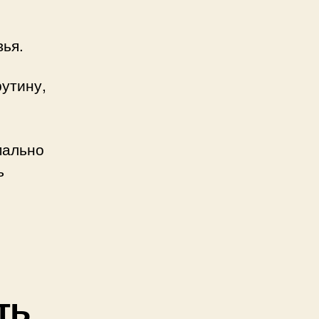
вья.
утину,
мально
ь
ть