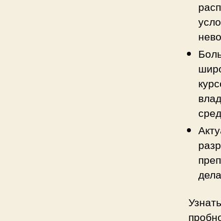
расп
усло
нево
Боль
широ
курс
влад
сред
Акту
разр
преп
дела
Узнать
пробн