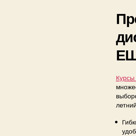
Пр
ди
Е
Курсы
множе
выборо
летний
Гибк
удоб