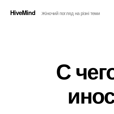
HiveMind
Жіночий погляд на різні теми
С чег
инос