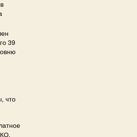
 в
а
лен
го 39
ровню
, что
платное
ШКО.