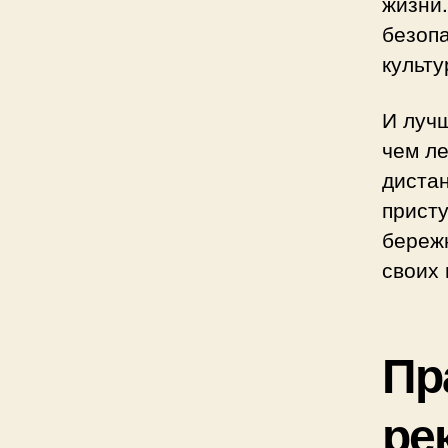
жизни
безопа
культу
И лучш
чем л
диста
прист
бережн
своих 
Пр
ре