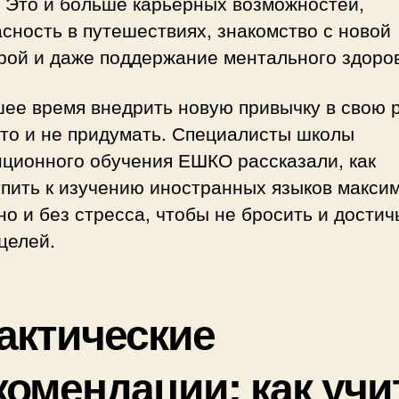
. Это и больше карьерных возможностей,
сность в путешествиях, знакомство с новой
рой и даже поддержание ментального здоро
ее время внедрить новую привычку в свою р
ето и не придумать. Специалисты школы
нционного обучения ЕШКО рассказали, как
упить к изучению иностранных языков макси
о и без стресса, чтобы не бросить и достич
целей.
актические
комендации: как учи