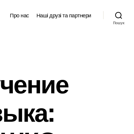
Про нас
Наші друзі та партнери
Пошук
учение
зыка: