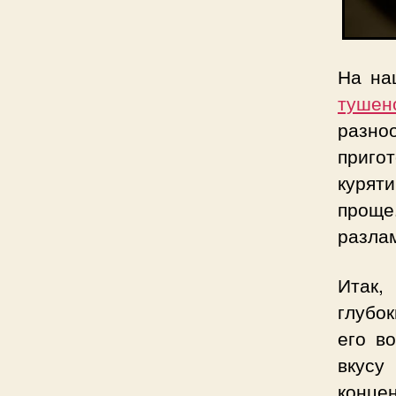
На на
тушен
разно
приго
куряти
проще
разла
Итак,
глубок
его в
вкус
концен