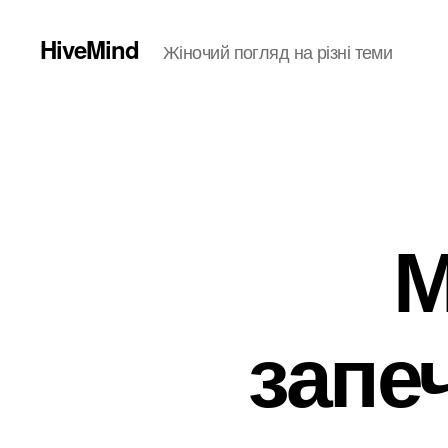
HiveMind
Жіночий погляд на різні теми
М
запе