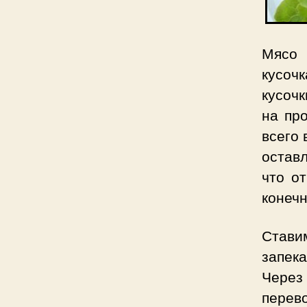
Мясо 
кусоч
кусочк
на пр
всего 
остав
что о
конечн
Стави
запек
Чере
перев