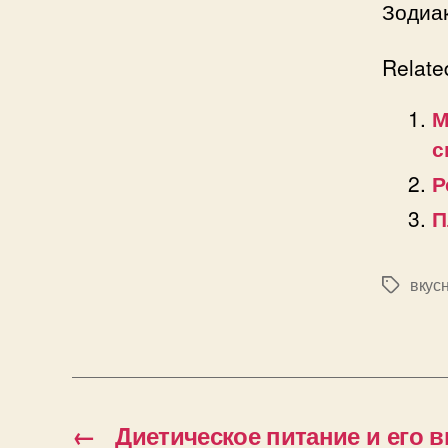
Зодиак
Relate
М
с
Р
П
вкус
Позначк
←
Диетическое питание и его 