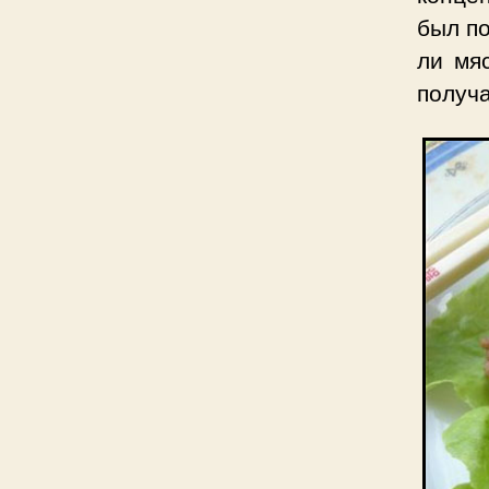
был по
ли мя
получа