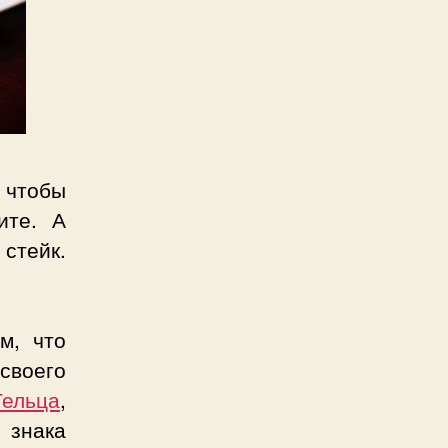
 чтобы
ите. А
 стейк.
м, что
своего
ельца
,
 знака