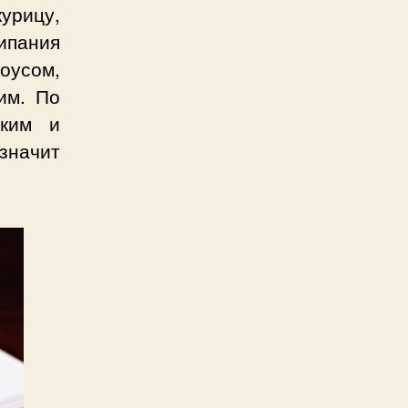
курицу,
ипания
усом,
им. По
гким и
значит