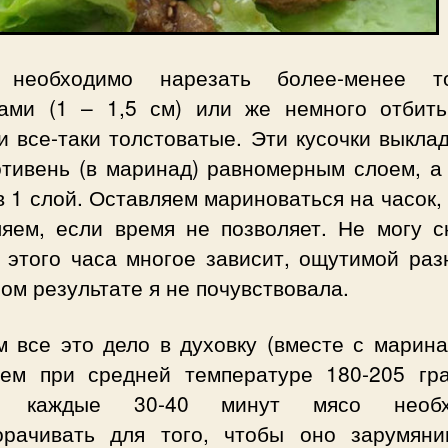
необходимо нарезать более-менее т
ками (1 – 1,5 см) или же немного отбить
и все-таки толстоватые. Эти кусочки выкл
отивень (в маринад) равномерным слоем, а
в 1 слой. Оставляем мариноваться на часок,
ляем, если время не позволяет. Не могу ск
т этого часа многое зависит, ощутимой раз
ом результате я не почувствовала.
м все это дело в духовку (вместе с марина
аем при средней температуре 180-205 гра
з каждые 30-40 минут мясо необх
орачивать для того, чтобы оно зарумяни