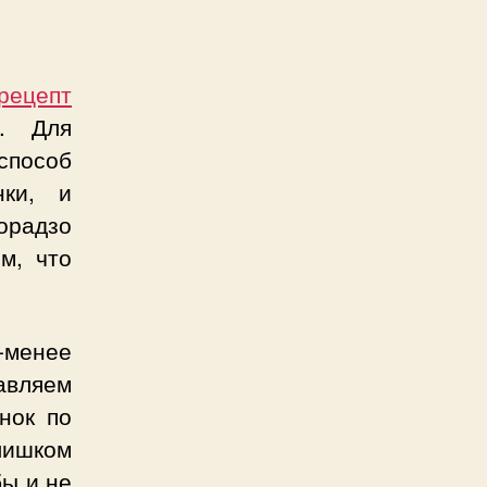
рецепт
. Для
способ
нки, и
горадзо
м, что
-менее
бавляем
нок по
ишком
бы и не