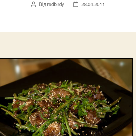
Від
redbirdy
28.04.2011
Автор
Дата
запису
запису