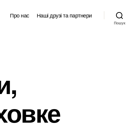
Про нас
Наші друзі та партнери
Пошук
и,
ховке