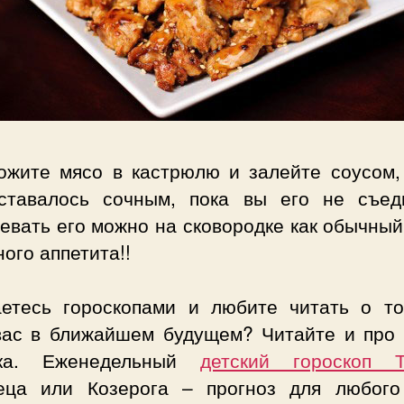
ожите мясо в кастрюлю и залейте соусом,
ставалось сочным, пока вы его не съед
евать его можно на сковородке как обычный
ого аппетита!!
аетесь гороскопами и любите читать о то
вас в ближайшем будущем? Читайте и про 
нка. Еженедельный
детский гороскоп Т
еца или Козерога – прогноз для любого