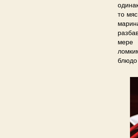
одинак
то мя
мари
разба
мере 
ломки
блюдо 