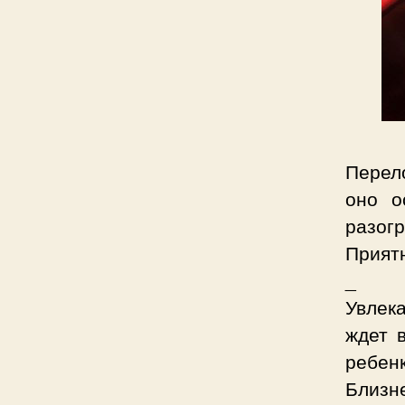
Перел
оно о
разогр
Приятн
_
Увлек
ждет 
ребе
Близн