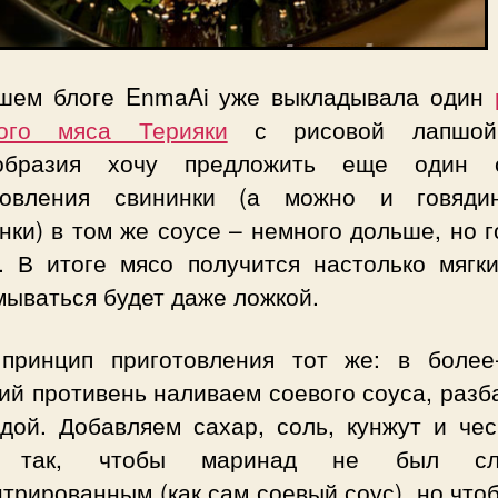
шем блоге EnmaAi уже выкладывала один
ого мяса Терияки
с рисовой лапшой
образия хочу предложить еще один 
товления свининки (а можно и говяди
нки) в том же соусе – немного дольше, но 
. В итоге мясо получится настолько мягки
мываться будет даже ложкой.
 принцип приготовления тот же: в более
ий противень наливаем соевого соуса, раз
одой. Добавляем сахар, соль, кунжут и чес
у так, чтобы маринад не был сл
трированным (как сам соевый соус), но что