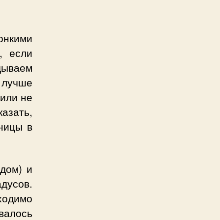
онкими
, если
адываем
 лучше
 или не
азать,
ницы в
дом) и
дусов.
одимо
валось