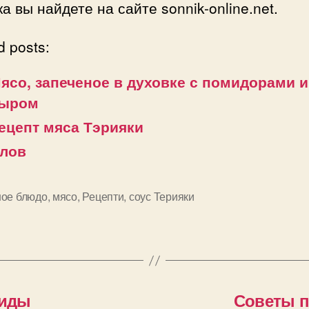
а вы найдете на сайте sonnik-online.net.
d posts:
ясо, запеченое в духовке с помидорами и
ыром
ецепт мяса Тэрияки
лов
ное блюдо
,
мясо
,
Рецепти
,
соус Терияки
и
виды
Советы п