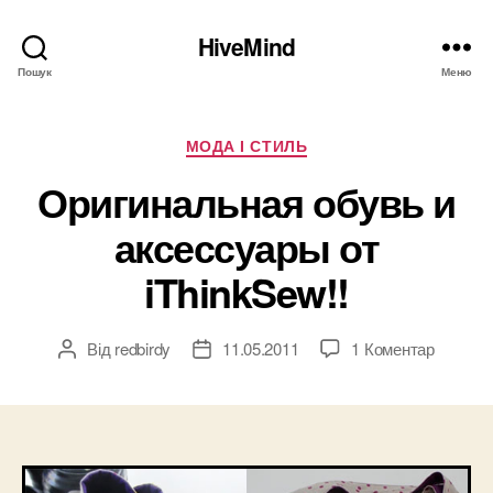
HiveMind
Пошук
Меню
Категорії
МОДА І СТИЛЬ
Оригинальная обувь и
аксессуары от
iThinkSew!!
до
Від
redbirdy
11.05.2011
1 Коментар
Автор
Дата
Оригин
запису
запису
обувь
и
аксесс
от
iThinkSe