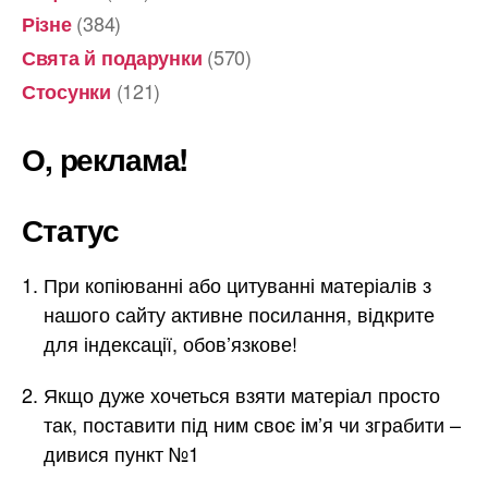
(384)
Різне
(570)
Свята й подарунки
(121)
Стосунки
О, реклама!
Статус
При копіюванні або цитуванні матеріалів з
нашого сайту активне посилання, відкрите
для індексації, обов’язкове!
Якщо дуже хочеться взяти матеріал просто
так, поставити під ним своє ім’я чи зграбити –
дивися пункт №1