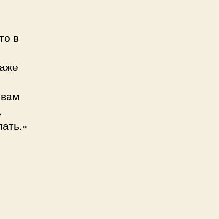
то в
о
даже
 вам
,
лать.»