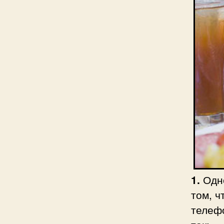
1.
Одно
том, ч
телеф