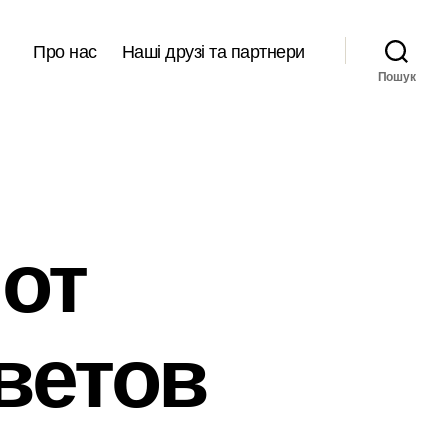
Про нас
Наші друзі та партнери
Пошук
от
оветов