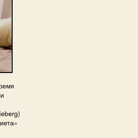
время
 и
ieberg)
Диета»