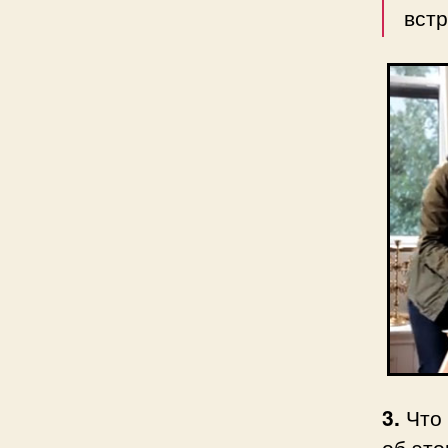
встр
3.
Что 
об это