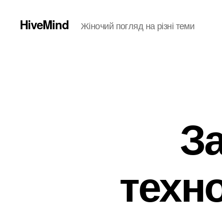
HiveMind
Жіночий погляд на різні теми
З
техно