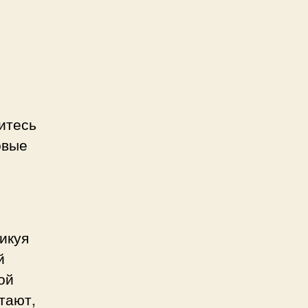
итесь
овые
икуя
й
ой
тают,