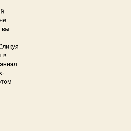
ой
 не
е вы
бликуя
ы в
Дэниэл
х-
этом