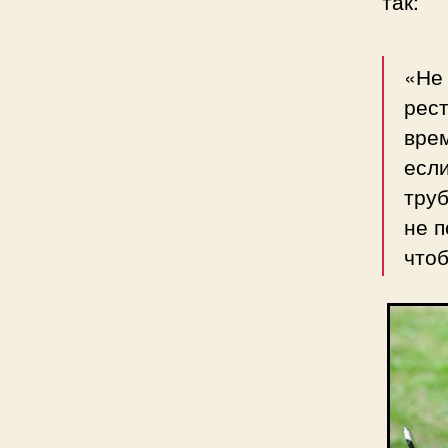
так:
«Не 
рес
врем
если
труб
не п
чтоб