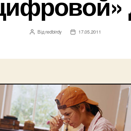
цифровой»
Від
redbirdy
17.05.2011
Автор
Дата
запису
запису