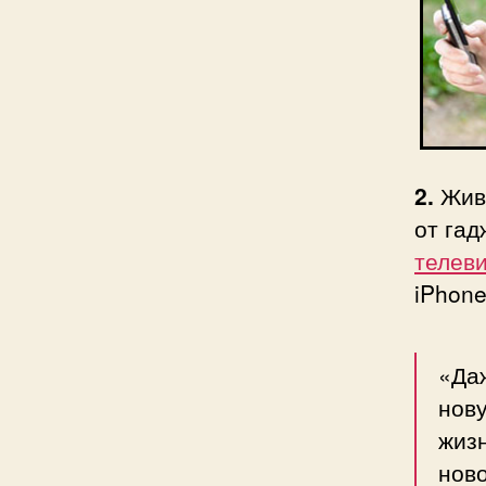
2.
Живи
от гад
телев
iPhone
«Даж
нову
жизн
ново