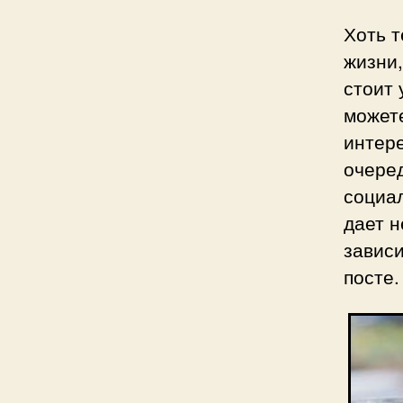
Хоть т
жизни,
стоит 
можете
интер
очеред
социал
дает н
зависи
посте.