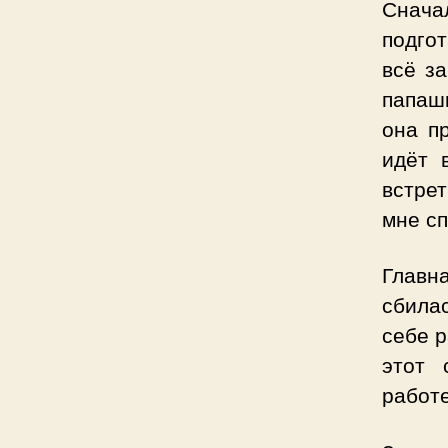
Сначал
подгот
всё з
папашк
она п
идёт 
встрет
мне сп
Главна
сбила
себе р
этот 
работе