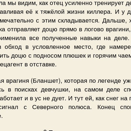
а мы видим, как отец усиленно тренирует д
авливая её к тяжёлой жизни киллера. И у 
амечательно с этим складывается. Дальше, 
а отправляет доцю прямо в логово врагини
рименила все полученные навыки на деле.
в обход в условленное место, где намере
ить доцю с подносом плюшек и горячим чае
ецагент в отставке.
я врагиня (Бланшет), которая по легенде уж
сь в поисках девчушки, на самом деле сп
аботает и в ус не дует. И тут ей, как снег на 
сигнал с Северного полюса. Конец спо
.