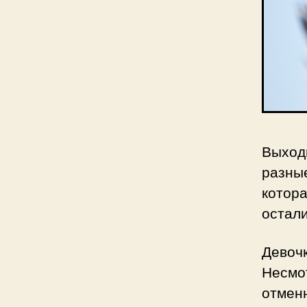
Выход
разны
котор
остал
Девоч
Несмо
отмен