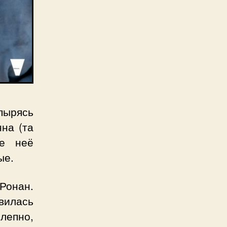
пырясь
на (та
ле неё
ые.
Ронан.
вилась
лепно,