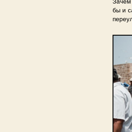
Зачем 
бы и с
переул