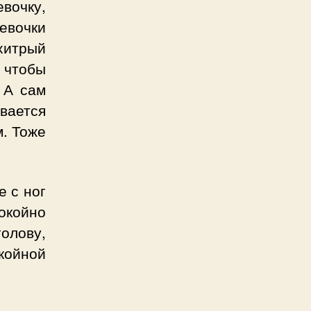
евочку,
девочки
хитрый
, чтобы
 А сам
вается
м. Тоже
е с ног
окойно
голову,
койной