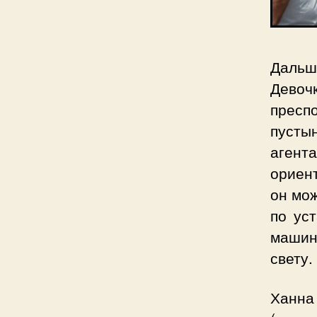
Дальш
Девоч
пресп
пусты
агент
ориент
он мож
по ус
машин
свету.
Ханна 