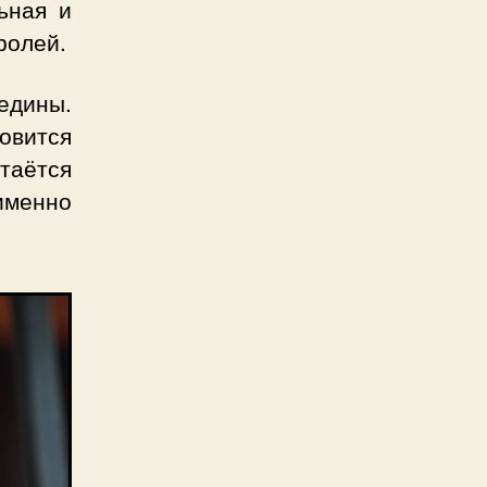
ьная и
ролей.
едины.
овится
аётся
именно