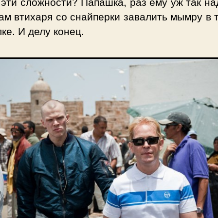
эти сложности? Папашка, раз ему уж так на
ам втихаря со снайперки завалить мымру в
ке. И делу конец.