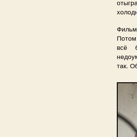
отыгр
холодн
Фильм
Потом
всё 
недоу
так. О