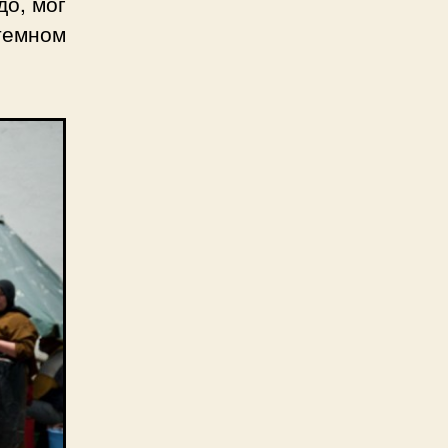
до, мог
 темном