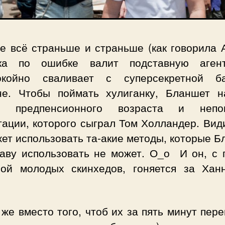
е всё страньше и страньше (как говорила А
ка по ошибке валит подставную аге
окойно сваливает с суперсекретной 
не. Чтобы поймать хулиганку, Бланшет н
а предпенсионного возраста и непо
ации, которого сыграл Том Холландер. Вид
ет использовать та-акие методы, которые 
таву использовать не может. О_о И он, с 
ой молодых скинхедов, гоняется за Хан
же вместо того, чтоб их за пять минут пер