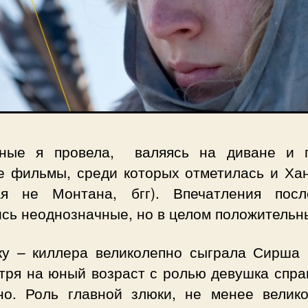
ные я провела, валяясь на диване и 
е фильмы, среди которых отметилась и Хан
ая не Монтана, бгг). Впечатления пос
ись неоднозначные, но в целом положительн
ку – киллера великолепно сыграла Сирша 
тря на юный возраст с ролью девушка спра
но. Роль главной злюки, не менее велико