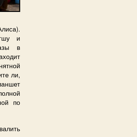
лиса).
нтшу и
базы в
аходит
нятной
ите ли,
Бланшет
полной
ной по
евалить