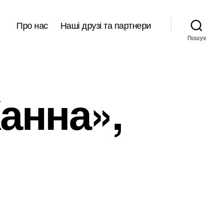
Про нас
Наші друзі та партнери
Пошук
анна»,
ор