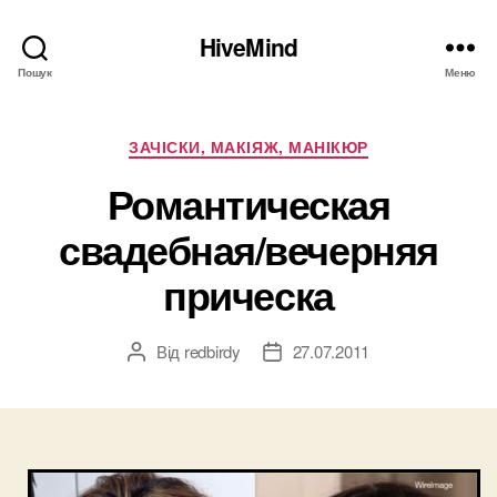
HiveMind
Пошук
Меню
Категорії
ЗАЧІСКИ, МАКІЯЖ, МАНІКЮР
Романтическая
свадебная/вечерняя
прическа
Від
redbirdy
27.07.2011
Автор
Дата
запису
запису