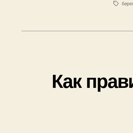
бере
Позначк
Как пра