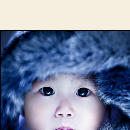
пра
фот
реб