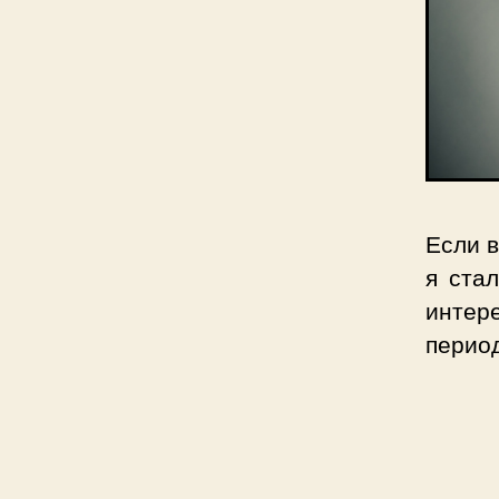
Если 
я ста
интере
перио