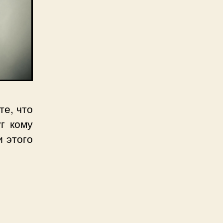
те, что
г кому
и этого