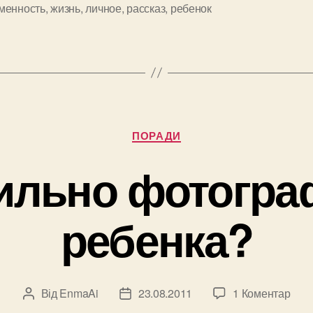
менность
,
жизнь
,
личное
,
рассказ
,
ребенок
и
Категорії
ПОРАДИ
вильно фотогра
ребенка?
до
Від
EnmaAi
23.08.2011
1 Коментар
Автор
Дата
Как
запису
запису