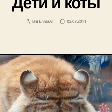
Дети и коты
Від
EnmaAi
02.08.2011
Автор
Дата
запису
запису