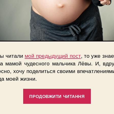
вы читали
мой предыдущий пост
, то уже знае
ла мамой чудесного мальчика Лёвы. И, вдру
сно, хочу поделиться своими впечатлениям
да моей жизни.
“О
ПРОДОВЖИТИ ЧИТАННЯ
личном”