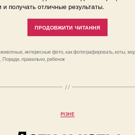
 и получать отличные результаты.
“Как
ПРОДОВЖИТИ ЧИТАННЯ
правиль
фотогра
ребенка?
,
животные
,
интересные фото
,
как фотографировать
,
коты
,
мо
и
и
,
Поради
,
правильно
,
ребенок
Категорії
РІЗНЕ