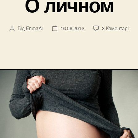
О личном
до
Від
EnmaAi
16.06.2012
3 Коментарі
Автор
Дата
О
запису
запису
лич