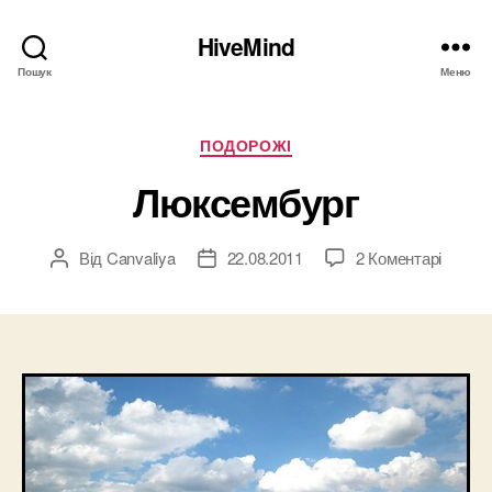
HiveMind
Пошук
Меню
Категорії
ПОДОРОЖІ
Люксембург
до
Від
Canvaliya
22.08.2011
2 Коментарі
Автор
Дата
Люксе
запису
запису