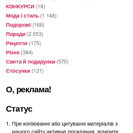
(18)
КОНКУРСИ
(1 148)
Мода і стиль
(166)
Подорожі
(2 053)
Поради
(175)
Рецепти
(384)
Різне
(570)
Свята й подарунки
(121)
Стосунки
О, реклама!
Статус
При копіюванні або цитуванні матеріалів з
нашого сайту активне посилання, відкрите