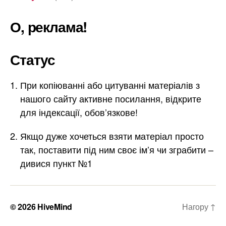
О, реклама!
Статус
При копіюванні або цитуванні матеріалів з
нашого сайту активне посилання, відкрите
для індексації, обов’язкове!
Якщо дуже хочеться взяти матеріал просто
так, поставити під ним своє ім’я чи зграбити –
дивися пункт №1
© 2026
HiveMind
Нагору
↑