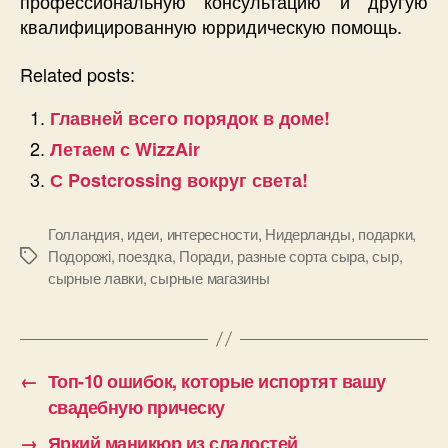
профессиональную консультацию и другую
квалифицированную юрридическую помощь.
Related posts:
Главней всего порядок в доме!
Летаем с WizzAir
С Postcrossing вокруг света!
Голландия
,
идеи
,
интересности
,
Нидерланды
,
подарки
,
Подорожі
,
поездка
,
Поради
,
разные сорта сыра
,
сыр
,
Позначки
сырные лавки
,
сырные магазины
←
Топ-10 ошибок, которые испортят вашу
свадебную прическу
→
Яркий маникюр из сладостей