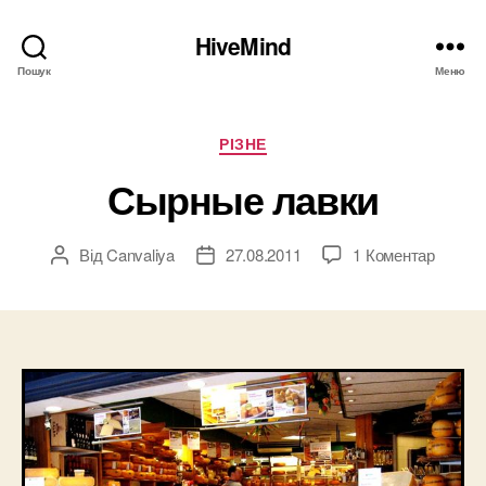
HiveMind
Пошук
Меню
Категорії
РІЗНЕ
Сырные лавки
до
Від
Canvaliya
27.08.2011
1 Коментар
Автор
Дата
Сырны
запису
запису
лавки