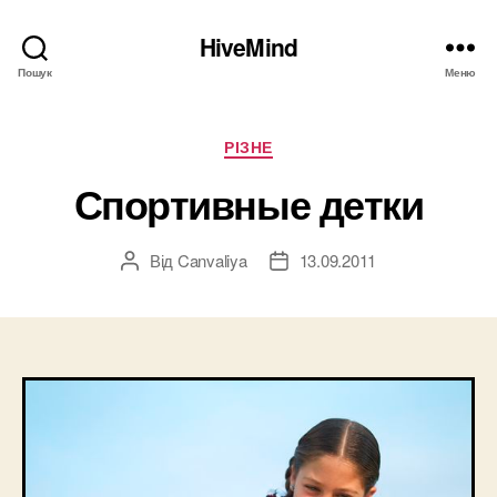
HiveMind
Пошук
Меню
Категорії
РІЗНЕ
Спортивные детки
Від
Canvaliya
13.09.2011
Автор
Дата
запису
запису